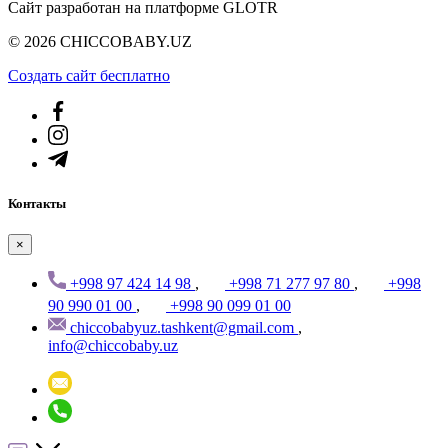
Сайт разработан на платформе GLOTR
© 2026 CHICCOBABY.UZ
Создать cайт бесплатно
Контакты
×
+998 97 424 14 98
,
+998 71 277 97 80
,
+998
90 990 01 00
,
+998 90 099 01 00
chiccobabyuz.tashkent@gmail.com
,
info@chiccobaby.uz