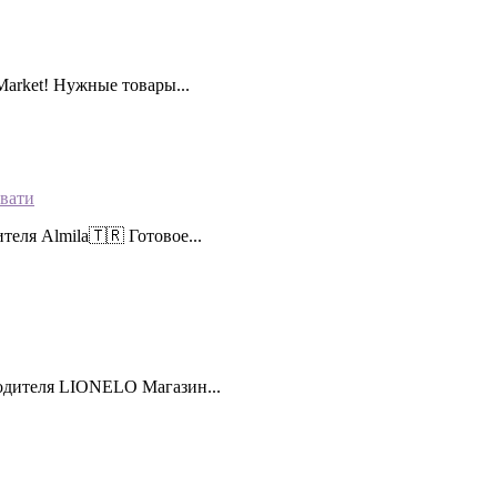
rket! Нужные товары...
вати
еля Almila🇹🇷 Готовое...
одителя LIONELO Магазин...