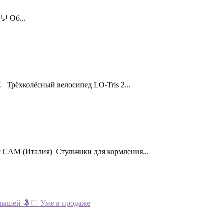
💬 Об...
олёсный велосипед LO-Tris 2...
AM (Италия) Стульчики для кормления...
ышей 🤱🏻 Уже в продаже