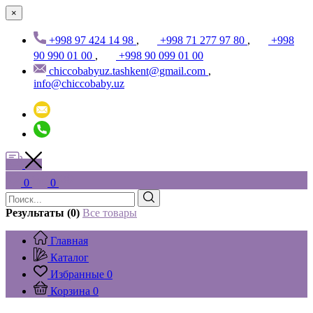
×
+998 97 424 14 98
,
+998 71 277 97 80
,
+998
90 990 01 00
,
+998 90 099 01 00
chiccobabyuz.tashkent@gmail.com
,
info@chiccobaby.uz
0
0
Результаты (0)
Все товары
Главная
Каталог
Избранные
0
Корзина
0