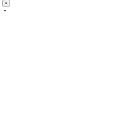
×
...