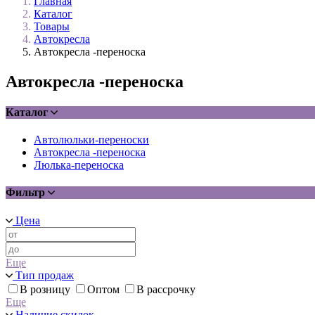
Главная
Каталог
Товары
Автокресла
Автокресла -переноска
Автокресла -переноска
Каталог
Автолюльки-переноски
Автокресла -переноска
Люлька-переноска
Фильтр
Цена
Еще
Тип продаж
В розницу
Оптом
В рассрочку
Еще
Наличие скидок