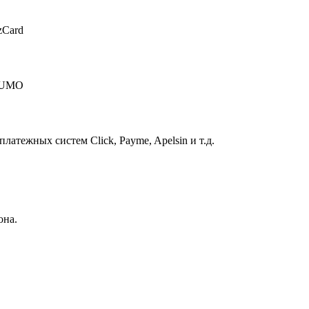
zCard
 HUMO
атежных систем Click, Payme, Apelsin и т.д.
она.