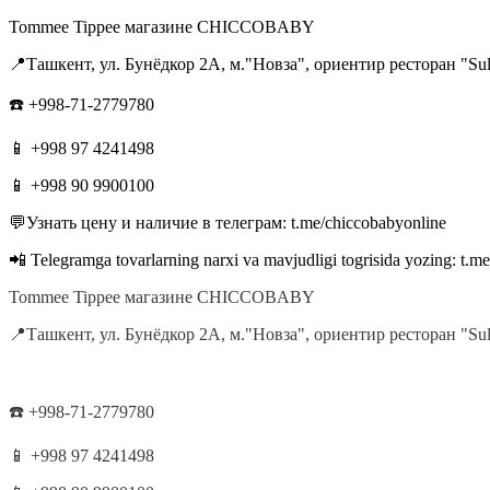
Tommee Tippee магазине CHICCOBABY
📍Ташкент, ул. Бунёдкор 2А, м."Новза", ориентир ресторан "Su
☎️ +998-71-2779780
📱 +998 97 4241498
📱 +998 90 9900100
💬Узнать цену и наличие в телеграм: t.me/chiccobabyonline
📲 Telegramga tovarlarning narxi va mavjudligi togrisida yozing: t.m
Tommee Tippee магазине CHICCOBABY
📍Ташкент, ул. Бунёдкор 2А, м."Новза", ориентир ресторан "Su
☎️ +998-71-2779780
📱 +998 97 4241498