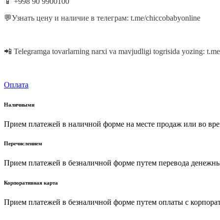
📱 +998 90 9900100
💬Узнать цену и наличие в телеграм: t.me/chiccobabyonline
📲 Telegramga tovarlarning narxi va mavjudligi togrisida yozing: t.m
Оплата
Наличными
Прием платежей в наличной форме на месте продаж или во вре
Перечислением
Прием платежей в безналичной форме путем перевода денежных
Корпоративная карта
Прием платежей в безналичной форме путем оплаты с корпора