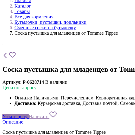
Главная
Каталог
Товары
Все для кормления
Бутылочки, пустышки, поильники
Сменные соски на бутылочку
Соска пустышка для младенцев от Tommee Tippee
Соска пустышка для младенцев от Tom
Артикул:
P-0628714
В наличии
Цена по запросу
Оплата:
Наличными, Перечислением, Корпоративная ка
Доставка:
Курьерская доставка, Доставка почтой, Самов
Узнать цену
Написать
Описание
Соска пустышка для младенцев от Tommee Tippee