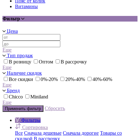
Пояс от колик
Витамины
Фильтр
Цена
Еще
Тип продаж
В розницу
Оптом
В рассрочку
Еще
Наличие скидок
Все скидки
0%-20%
20%-40%
40%-60%
Еще
Бренд
Chicco
Miniland
Еще
Сбросить
Применить фильтр
Фильтры
Сортировка
Все
Сначала дешевые
Сначала дорогие
Товары со
скидкой
В рассрочку