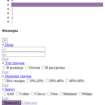
«
1
2
3
4
»
Фильтры
×
Цена
Еще
Тип продаж
В розницу
Оптом
В рассрочку
Еще
Наличие скидок
Все скидки
0%-20%
20%-40%
40%-60%
Еще
Бренд
AnD
Celine
Chicco
First
Miniland
Philips
Еще
Сбросить
Применить