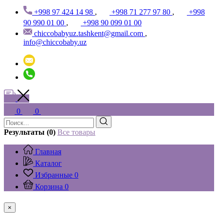
+998 97 424 14 98
,
+998 71 277 97 80
,
+998
90 990 01 00
,
+998 90 099 01 00
chiccobabyuz.tashkent@gmail.com
,
info@chiccobaby.uz
0
0
Результаты (0)
Все товары
Главная
Каталог
Избранные
0
Корзина
0
×
...