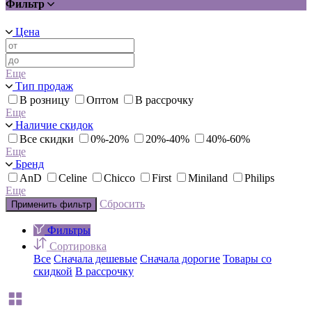
Фильтр
Цена
Еще
Тип продаж
В розницу
Оптом
В рассрочку
Еще
Наличие скидок
Все скидки
0%-20%
20%-40%
40%-60%
Еще
Бренд
AnD
Celine
Chicco
First
Miniland
Philips
Еще
Сбросить
Применить фильтр
Фильтры
Сортировка
Все
Сначала дешевые
Сначала дорогие
Товары со
скидкой
В рассрочку