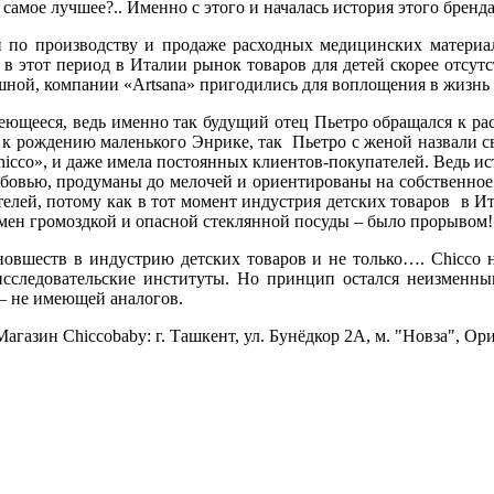
самое лучшее?.. Именно с этого и началась история этого бренда
по производству и продаже расходных медицинских материало
, в этот период в Италии рынок товаров для детей скорее отсут
ешной, компании «Artsana» пригодились для воплощения в жизнь
умеющееся, ведь именно так будущий отец Пьетро обращался к р
 к рождению маленького Энрике, так Пьетро с женой назвали с
cco», и даже имела постоянных клиентов-покупателей. Ведь исти
бовью, продуманы до мелочей и ориентированы на собственное д
ателей, потому как в тот момент индустрия детских товаров в И
мен громоздкой и опасной стеклянной посуды – было прорывом!
овшеств в индустрию детских товаров и не только…. Chicco н
следовательские институты. Но принцип остался неизменным!
 – не имеющей аналогов.
азин Chiccobaby: г. Ташкент, ул. Бунёдкор 2А, м. "Новза", Ори