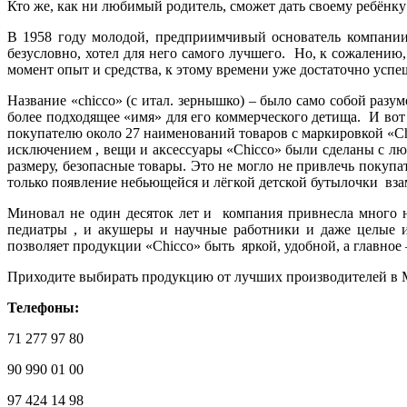
Кто же, как ни любимый родитель, сможет дать своему ребёнку 
В 1958 году молодой, предприимчивый основатель компании 
безусловно, хотел для него самого лучшего. Но, к сожалению
момент опыт и средства, к этому времени уже достаточно усп
Название «chicco» (с итал. зернышко) – было само собой раз
более подходящее «имя» для его коммерческого детища. И вот
покупателю около 27 наименований товаров с маркировкой «Chi
исключением , вещи и аксессуары «Chicco» были сделаны с лю
размеру, безопасные товары. Это не могло не привлечь покуп
только появление небьющейся и лёгкой детской бутылочки вза
Миновал не один десяток лет и компания привнесла много н
педиатры , и акушеры и научные работники и даже целые ис
позволяет продукции «Chicco» быть яркой, удобной, а главное
Приходите выбирать продукцию от лучших производителей в Маг
Телефоны:
71 277 97 80
90 990 01 00
97 424 14 98