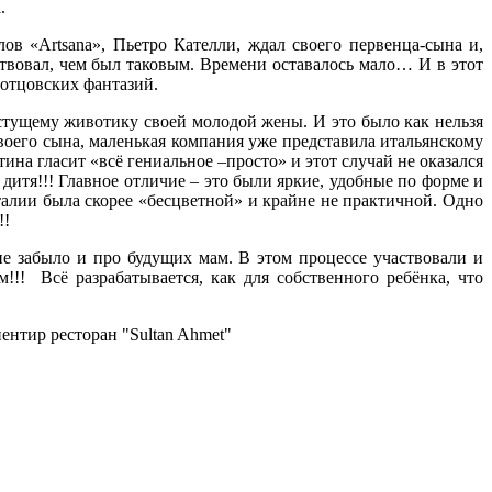
.
в «Artsana», Пьетро Кателли, ждал своего первенца-сына и,
ствовал, чем был таковым. Времени оставалось мало… И в этот
 отцовских фантазий.
астущему животику своей молодой жены. И это было как нельзя
воего сына, маленькая компания уже представила итальянскому
на гласит «всё гениальное –просто» и этот случай не оказался
итя!!! Главное отличие – это были яркие, удобные по форме и
талии была скорее «бесцветной» и крайне не практичной. Одно
!!
е забыло и про будущих мам. В этом процессе участвовали и
!! Всё разрабатывается, как для собственного ребёнка, что
ентир ресторан "Sultan Ahmet"