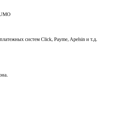
 HUMO
атежных систем Click, Payme, Apelsin и т.д.
она.