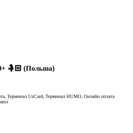
0+ 🤱🏻 (Польша)
рта, Терминал UzCard, Терминал HUMO, Онлайн оплата
ывоз