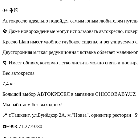
0+ 🤱🏻
Автокресло идеально подойдет самым юным любителям путеше
🔄 Даже новорожденные могут использовать автокресло, пове
Кресло Liam имеет удобное глубокое сиденье и регулируемую с
Двусторонняя мягкая редукционная вставка облегает маленьког
🌀 Имеет обивку, которую легко чистить,можно снять и постир
Вес автокресла
7,4 кг
Большой выбор АВТОКРЕСЕЛ в магазине CHICCOBABY.UZ
Мы работаем без выходных!
📍 г.Ташкент, ул.Бунёдкор 2А, м."Новза", ориентир ресторан "S
☎️+998-71-2779780