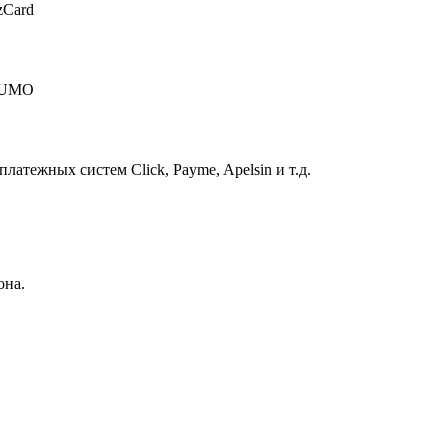
zCard
 HUMO
атежных систем Click, Payme, Apelsin и т.д.
она.