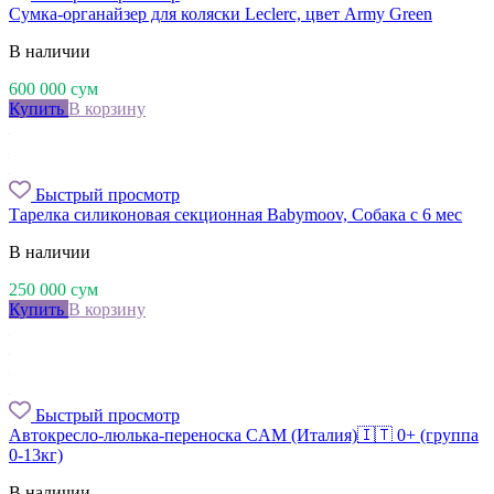
Сумка-органайзер для коляски Leclerc, цвет Army Green
В наличии
600 000
сум
Купить
В корзину
Быстрый просмотр
Тарелка силиконовая секционная Babymoov, Собака с 6 мес
В наличии
250 000
сум
Купить
В корзину
Быстрый просмотр
Автокресло-люлька-переноска CAM (Италия)🇮🇹 0+ (группа
0-13кг)
В наличии