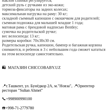
наклон спинки регулируется;
детский руль с ручками из эко-кожи;
тормоза-фиксаторы на задних колесах;
максимальная нагрузка на раму: 30 кг;
складной съемный капюшон с окошечком для родителей;
съемная подножка для малышей младше 1 года;
матовая рама с брендовой надписью Bentley;
сумочка на родительской ручке;
вес велосипеда: 13 кг;
размеры коробки: 70х38х30 см.
Родительская ручка, капюшон, бампер и багажная корзина
снимаются, и ребенок в 3 с небольшим года сможет кататься
на этом велосипеде самостоятельно.
🛍 МАГАЗИН CHICCOBABY.UZ
📍г.Ташкент, ул. Бунёдкор 2А, м."Новза", 📍Ориентир
ресторан "Sultan Ahmet"
📞+998900990100
☎️+998-71-2779780