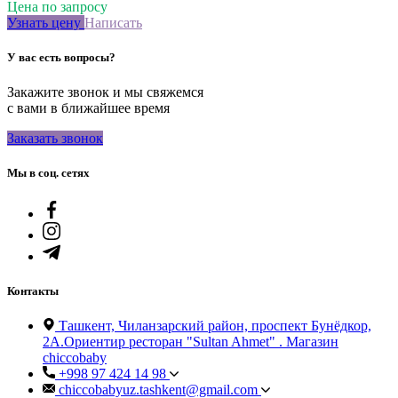
Цена по запросу
Узнать цену
Написать
У вас есть вопросы?
Закажите звонок и мы свяжемся
с вами в ближайшее время
Заказать звонок
Мы в соц. сетях
Контакты
Ташкент, Чиланзарский район, проспект Бунёдкор,
2А.Ориентир ресторан "Sultan Ahmet" . Магазин
chiccobaby
+998 97 424 14 98
chiccobabyuz.tashkent@gmail.com