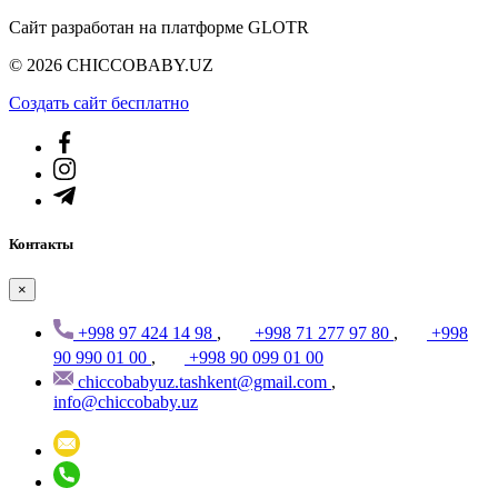
Сайт разработан на платформе GLOTR
© 2026 CHICCOBABY.UZ
Создать cайт бесплатно
Контакты
×
+998 97 424 14 98
,
+998 71 277 97 80
,
+998
90 990 01 00
,
+998 90 099 01 00
chiccobabyuz.tashkent@gmail.com
,
info@chiccobaby.uz