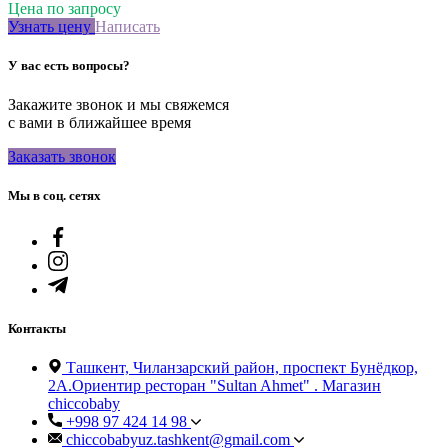
Цена по запросу
Узнать цену
Написать
У вас есть вопросы?
Закажите звонок и мы свяжемся
с вами в ближайшее время
Заказать звонок
Мы в соц. сетях
Контакты
Ташкент, Чиланзарский район, проспект Бунёдкор,
2А.Ориентир ресторан "Sultan Ahmet" . Магазин
chiccobaby
+998 97 424 14 98
chiccobabyuz.tashkent@gmail.com