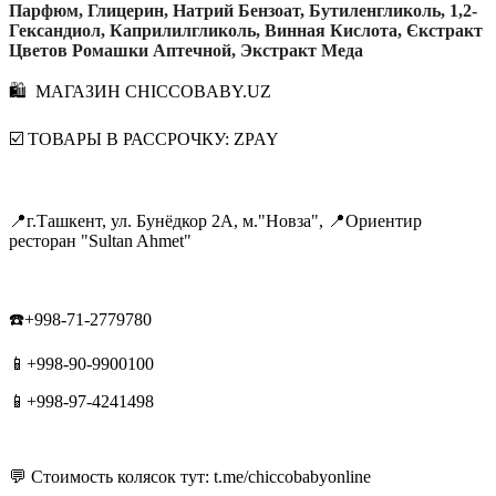
Парфюм, Глицерин, Натрий Бензоат, Бутиленгликоль, 1,2-
Гександиол, Каприлилгликоль, Винная Кислота, Єкстракт
Цветов Ромашки Аптечной, Экстракт Меда
🛍 МАГАЗИН CHICCOBABY.UZ
☑️ ТОВАРЫ В РАССРОЧКУ: ZPAY
📍г.Ташкент, ул. Бунёдкор 2А, м."Новза", 📍Ориентир
ресторан "Sultan Ahmet"
☎️+998-71-2779780
📱+998-90-9900100
📱+998-97-4241498
💬 Стоимость колясок тут: t.me/chiccobabyonline