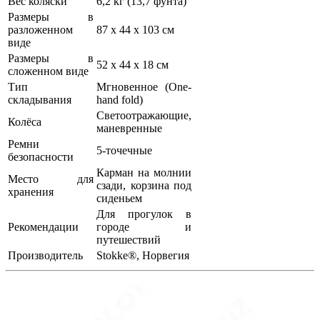
Вес коляски
6,2 кг (13,7 фунта)
Размеры в
разложенном
87 x 44 x 103 см
виде
Размеры в
52 x 44 x 18 см
сложенном виде
Тип
Мгновенное (One-
складывания
hand fold)
Светоотражающие,
Колёса
маневренные
Ремни
5-точечные
безопасности
Карман на молнии
Место для
сзади, корзина под
хранения
сиденьем
Для прогулок в
Рекомендации
городе и
путешествий
Производитель
Stokke®, Норвегия