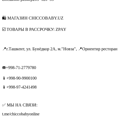
🛍 МАГАЗИН CHICCOBABY.UZ
☑️ ТОВАРЫ В РАССРОЧКУ: ZPAY
📍г.Ташкент, ул. Бунёдкор 2А, м."Новза", 📍Ориентир ресторан
☎️+998-71-2779780
📱+998-90-9900100
📱+998-97-4241498
✅ МЫ НА СВЯЗИ:
t.me/chiccobabyonline