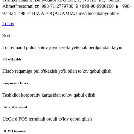
Ahmet
"
restorani
☎️+998-71-2779780
📱+998-90-9900100
📱+998-
97-4241498
✅
BIZ
ALOQADAMIZ
:
t.me/chiccobabyonline
To'lov
Naqd
To'lov naqd pulda sotuv joyida yoki yetkazib berilgandan keyin
Pul o'tkazish
Hisob raqamiga pul o'tkazish yo'li bilan to'lov qabul qilish
Korporativ karta
Tashkilot korporativ kartasidan to'lov qabul qilish
UzCard terminal
UzCard POS terminali orqali to'lov qabul qilish
HUMO terminal