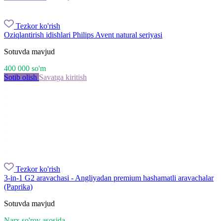
Tezkor ko'rish
Oziqlantirish idishlari Philips Avent natural seriyasi
Sotuvda mavjud
400 000
so'm
Sotib olish
Savatga kiritish
Tezkor ko'rish
3-in-1 G2 aravachasi - Angliyadan premium hashamatli aravachalar
(Paprika)
Sotuvda mavjud
Narx so'rov asosida