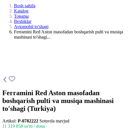
Bosh sahifa
Katalog
Товары
Beshiklar
Avtomobil to'shagi
Ferramini Red Aston masofadan boshqarish pulti va musiqa
mashinasi to'shagi...
Ferramini Red Aston masofadan
boshqarish pulti va musiqa mashinasi
to'shagi (Turkiya)
Artikul:
P-0782222
Sotuvda mavjud
11 319 858
so'm / dona