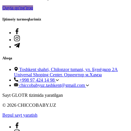
Qayta qo'ng'iroq
Ijtimoiy tarmoqlarimiz
Aloqa
Toshkent shahri, Chilonzor tumani, ул. Бунёдкор 2А
Universal Shoping Center. Ориентир м.Хамза
+998 97 424 14 98
chiccobabyuz.tashkent@gmail.com
Sayt GLOTR tizimida yaratilgan
© 2026 CHICCOBABY.UZ
Bepul sayt yaratish