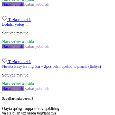
Narxni bilish
Xabar yuborish
Tezkor ko'rish
Bolalar yotog `i
Sotuvda mavjud
Narx so'rov asosida
Narxni bilish
Xabar yuborish
Tezkor ko'rish
Nuvita Easy Eating 6m + 2pcs bilan qoshiq to'plami. (Italiya)
Sotuvda mavjud
Narx so'rov asosida
Narxni bilish
Xabar yuborish
Savollaringiz bormi?
Qayta qo'ng'iroqqa so'rov qoldiring
va siz bilan tez orada bog'lanamiz