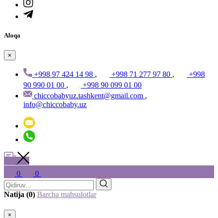
Aloqa
×
+998 97 424 14 98
,
+998 71 277 97 80
,
+998
90 990 01 00
,
+998 90 099 01 00
chiccobabyuz.tashkent@gmail.com
,
info@chiccobaby.uz
0
0
Natija (0)
Barcha mahsulotlar
×