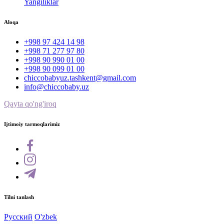
Yangiliklar
Aloqa
+998 97 424 14 98
+998 71 277 97 80
+998 90 990 01 00
+998 90 099 01 00
chiccobabyuz.tashkent@gmail.com
info@chiccobaby.uz
Qayta qo'ng'iroq
Ijtimoiy tarmoqlarimiz
Tilni tanlash
Русский
O'zbek