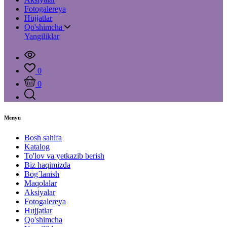
Fotogalereya
Hujjatlar
Qo'shimcha
Yangiliklar
0
0
Menyu
Bosh sahifa
Katalog
To'lov va yetkazib berish
Biz haqimizda
Bog`lanish
Maqolalar
Aksiyalar
Fotogalereya
Hujjatlar
Qo'shimcha