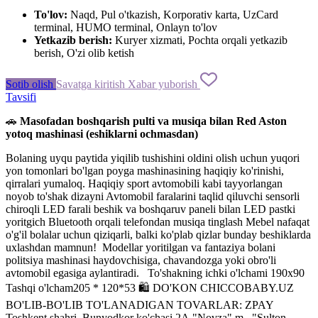
To'lov:
Naqd, Pul o'tkazish, Korporativ karta, UzCard
terminal, HUMO terminal, Onlayn to'lov
Yetkazib berish:
Kuryer xizmati, Pochta orqali yetkazib
berish, O'zi olib ketish
Sotib olish
Savatga kiritish
Xabar yuborish
Tavsifi
🚗
Masofadan
boshqarish
pulti
va
musiqa
bilan
Red
Aston
yotoq
mashinasi
(
eshiklarni
ochmasdan
)
Bolaning
uyqu
paytida
yiqilib
tushishini
oldini
olish
uchun
yuqori
yon
tomonlari
bo'lgan
poyga
mashinasining
haqiqiy
ko'rinishi
,
qirralari
yumaloq
.
Haqiqiy
sport
avtomobili
kabi
tayyorlangan
noyob
to'shak
dizayni
Avtomobil
faralarini
taqlid
qiluvchi
sensorli
chiroqli LED
farali
beshik
va
boshqaruv
paneli
bilan
LED
pastki
yoritgich
Bluetooth
orqali
telefondan
musiqa
tinglash
Mebel
nafaqat
o'g'il
bolalar uchun
qiziqarli
, balki
ko'plab
qizlar
bunday
beshiklarda
uxlashdan
mamnun
!
Modellar
yoritilgan
va
fantaziya
bolani
politsiya
mashinasi
haydovchisiga
,
chavandozga
yoki
obro'li
avtomobil
egasiga
aylantiradi
.
To'shakning
ichki
o'lchami
190x90
Tashqi
o'lcham205
*
120
*
53
🛍 DO'KON CHICCOBABY.UZ
️
BO'LIB-BO'LIB
TO'LANADIGAN
TOVARLAR
:
ZPAY
Toshkent
shahri
,
Bunyodkor
ko'chasi
2A
,
"
Novza
"
m.,
"
Sulton