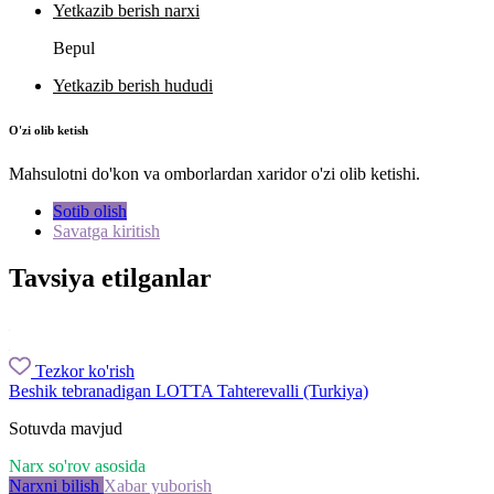
Yetkazib berish narxi
Bepul
Yetkazib berish hududi
O'zi olib ketish
Mahsulotni do'kon va omborlardan xaridor o'zi olib ketishi.
Sotib olish
Savatga kiritish
Tavsiya etilganlar
Tezkor ko'rish
Beshik tebranadigan LOTTA Tahterevalli (Turkiya)
Sotuvda mavjud
Narx so'rov asosida
Narxni bilish
Xabar yuborish