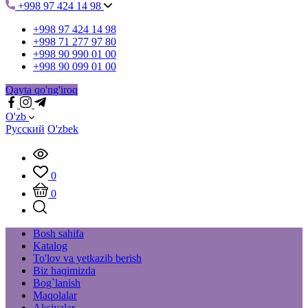
+998 97 424 14 98
+998 97 424 14 98
+998 71 277 97 80
+998 90 990 01 00
+998 90 099 01 00
Qayta qo'ng'iroq
O'zb
Русский
O'zbek
0
0
Bosh sahifa
Katalog
To'lov va yetkazib berish
Biz haqimizda
Bog`lanish
Maqolalar
Aksiyalar