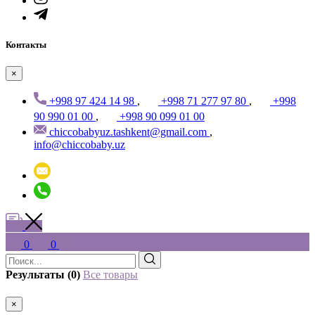
Контакты
×
+998 97 424 14 98
,
+998 71 277 97 80
,
+998
90 990 01 00
,
+998 90 099 01 00
chiccobabyuz.tashkent@gmail.com
,
info@chiccobaby.uz
0
0
Результаты (0)
Все товары
×