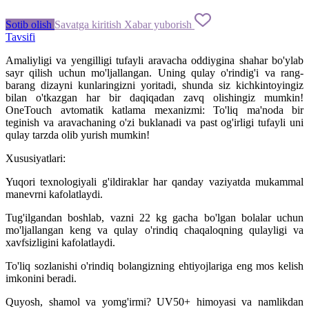
Sotib olish
Savatga kiritish
Xabar yuborish
Tavsifi
Amaliyligi va yengilligi tufayli aravacha oddiygina shahar bo'ylab
sayr qilish uchun mo'ljallangan. Uning qulay o'rindig'i va rang-
barang dizayni kunlaringizni yoritadi, shunda siz kichkintoyingiz
bilan o'tkazgan har bir daqiqadan zavq olishingiz mumkin!
OneTouch avtomatik katlama mexanizmi: To'liq ma'noda bir
teginish va aravachaning o'zi buklanadi va past og'irligi tufayli uni
qulay tarzda olib yurish mumkin!
Xususiyatlari:
Yuqori texnologiyali g'ildiraklar har qanday vaziyatda mukammal
manevrni kafolatlaydi.
Tug'ilgandan boshlab, vazni 22 kg gacha bo'lgan bolalar uchun
mo'ljallangan keng va qulay o'rindiq chaqaloqning qulayligi va
xavfsizligini kafolatlaydi.
To'liq sozlanishi o'rindiq bolangizning ehtiyojlariga eng mos kelish
imkonini beradi.
Quyosh, shamol va yomg'irmi? UV50+ himoyasi va namlikdan