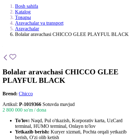
Bosh sahifa
Katalog
Товары
Aravachalar va transport
Aravachalar
Bolalar aravachasi CHICCO GLEE PLAYFUL BLACK
Bolalar aravachasi CHICCO GLEE
PLAYFUL BLACK
Brend:
Chicco
Artikul:
P-1019366
Sotuvda mavjud
2 800 000
so'm / dona
To'lov:
Naqd, Pul o'tkazish, Korporativ karta, UzCard
terminal, HUMO terminal, Onlayn to'lov
Yetkazib berish:
Kuryer xizmati, Pochta orqali yetkazib
berish, O'zi olib ketish