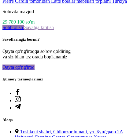
Pierre Cardin tomonidan Latte bolalar mebellari to'plami Turkiya
Sotuvda mavjud
29 789 100
so'm
Sotib olish
Savatga kiritish
Savollaringiz bormi?
Qayta qo'ng'iroqqa so'rov qoldiring
va siz bilan tez orada bog'lanamiz
Qayta qo'ng'iroq
Ijtimoiy tarmoqlarimiz
Aloqa
Toshkent shahri, Chilonzor tumani, ул. Бунёдкор 2А