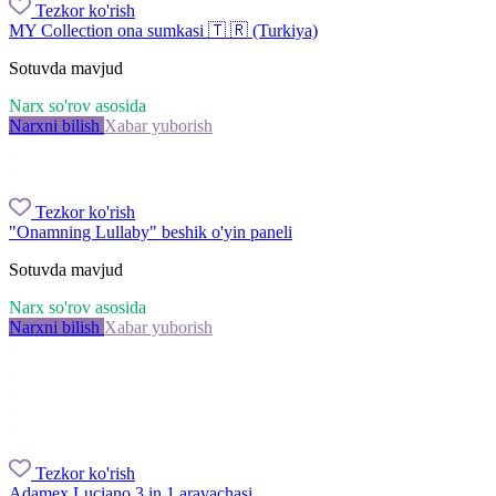
Tezkor ko'rish
MY Collection ona sumkasi 🇹 🇷 (Turkiya)
Sotuvda mavjud
Narx so'rov asosida
Narxni bilish
Xabar yuborish
Tezkor ko'rish
"Onamning Lullaby" beshik o'yin paneli
Sotuvda mavjud
Narx so'rov asosida
Narxni bilish
Xabar yuborish
Tezkor ko'rish
Adamex Luciano 3 in 1 aravachasi