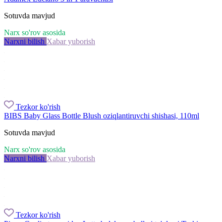
Sotuvda mavjud
Narx so'rov asosida
Narxni bilish
Xabar yuborish
Tezkor ko'rish
BIBS Baby Glass Bottle Blush oziqlantiruvchi shishasi, 110ml
Sotuvda mavjud
Narx so'rov asosida
Narxni bilish
Xabar yuborish
Tezkor ko'rish