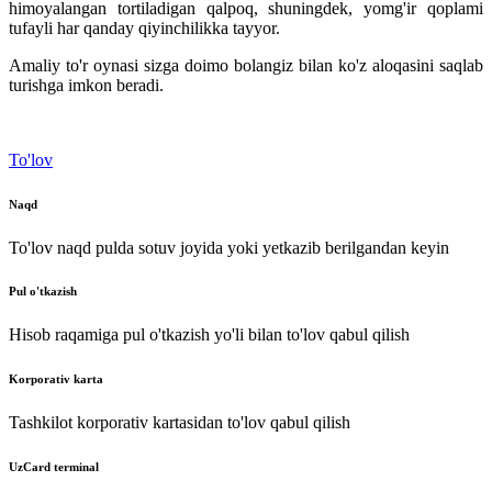
himoyalangan tortiladigan qalpoq, shuningdek, yomg'ir qoplami
tufayli har qanday qiyinchilikka tayyor.
Amaliy to'r oynasi sizga doimo bolangiz bilan ko'z aloqasini saqlab
turishga imkon beradi.
To'lov
Naqd
To'lov naqd pulda sotuv joyida yoki yetkazib berilgandan keyin
Pul o'tkazish
Hisob raqamiga pul o'tkazish yo'li bilan to'lov qabul qilish
Korporativ karta
Tashkilot korporativ kartasidan to'lov qabul qilish
UzCard terminal