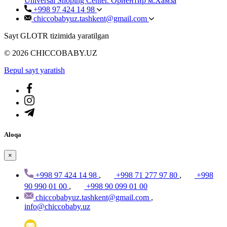
Universal Shoping Center. Ориентир м.Хамза
+998 97 424 14 98
chiccobabyuz.tashkent@gmail.com
Sayt GLOTR tizimida yaratilgan
© 2026 CHICCOBABY.UZ
Bepul sayt yaratish
Aloqa
×
+998 97 424 14 98
,
+998 71 277 97 80
,
+998
90 990 01 00
,
+998 90 099 01 00
chiccobabyuz.tashkent@gmail.com
,
info@chiccobaby.uz