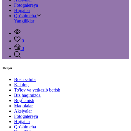
Fotogalereya
Hujjatlar
Qo'shimcha
Yangiliklar
0
0
Menyu
Bosh sahifa
Katalog
To'lov va yetkazib berish
Biz haqimizda
Bog`lanish
Maqolalar
Aksiyalar
Fotogalereya
Hujjatlar
Qo'shimcha