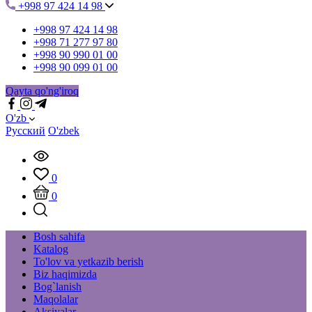
+998 97 424 14 98
+998 97 424 14 98
+998 71 277 97 80
+998 90 990 01 00
+998 90 099 01 00
Qayta qo'ng'iroq
O'zb
Русский
O'zbek
0
0
Bosh sahifa
Katalog
To'lov va yetkazib berish
Biz haqimizda
Bog`lanish
Maqolalar
Aksiyalar