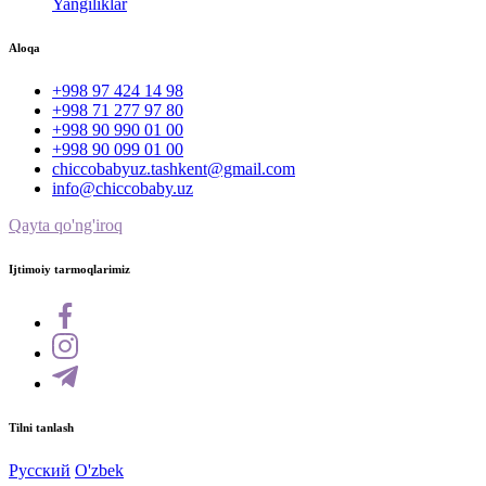
Yangiliklar
Aloqa
+998 97 424 14 98
+998 71 277 97 80
+998 90 990 01 00
+998 90 099 01 00
chiccobabyuz.tashkent@gmail.com
info@chiccobaby.uz
Qayta qo'ng'iroq
Ijtimoiy tarmoqlarimiz
Tilni tanlash
Русский
O'zbek