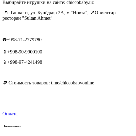
Выбирайте игрушки на сайте: chiccobaby.uz
📍г.Ташкент, ул. Бунёдкор 2А, м."Новза", 📍Ориентир
ресторан "Sultan Ahmet"
☎️+998-71-2779780
📱+998-90-9900100
📱+998-97-4241498
💬 Стоимость товаров: t.me/chiccobabyonline
Оплата
Наличными