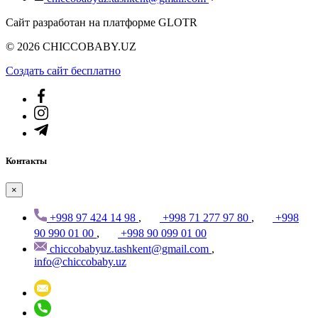
Сайт разработан на платформе GLOTR
© 2026 CHICCOBABY.UZ
Создать cайт бесплатно
Контакты
×
+998 97 424 14 98
,
+998 71 277 97 80
,
+998
90 990 01 00
,
+998 90 099 01 00
chiccobabyuz.tashkent@gmail.com
,
info@chiccobaby.uz