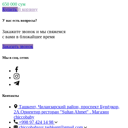
650 000
сум
Купить
В корзину
У вас есть вопросы?
Закажите звонок и мы свяжемся
с вами в ближайшее время
Заказать звонок
Мы в соц. сетях
Контакты
Ташкент, Чиланзарский район, проспект Бунёдкор,
2А.Ориентир ресторан "Sultan Ahmet" . Магазин
chiccobaby
+998 97 424 14 98
chiccobabyuz.tashkent@gmail.com