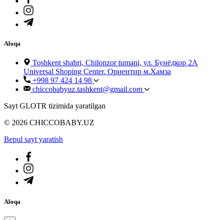
Aloqa
Toshkent shahri, Chilonzor tumani, ул. Бунёдкор 2А
Universal Shoping Center. Ориентир м.Хамза
+998 97 424 14 98
chiccobabyuz.tashkent@gmail.com
Sayt GLOTR tizimida yaratilgan
© 2026 CHICCOBABY.UZ
Bepul sayt yaratish
Aloqa