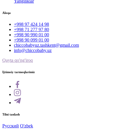
Yangiliklar
Aloqa
+998 97 424 14 98
+998 71 277 97 80
+998 90 990 01 00
+998 90 099 01 00
chiccobabyuz.tashkent@gmail.com
info@chiccobaby.uz
Qayta qo'ng'iroq
Ijtimoiy tarmoqlarimiz
Tilni tanlash
Русский
O'zbek