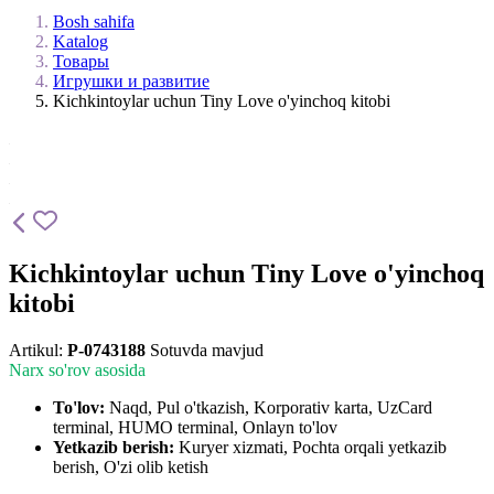
Bosh sahifa
Katalog
Товары
Игрушки и развитие
Kichkintoylar uchun Tiny Love o'yinchoq kitobi
Kichkintoylar uchun Tiny Love o'yinchoq
kitobi
Artikul:
P-0743188
Sotuvda mavjud
Narx so'rov asosida
To'lov:
Naqd, Pul o'tkazish, Korporativ karta, UzCard
terminal, HUMO terminal, Onlayn to'lov
Yetkazib berish:
Kuryer xizmati, Pochta orqali yetkazib
berish, O'zi olib ketish