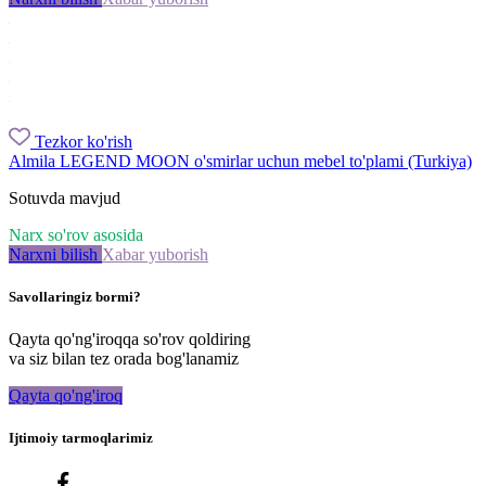
Tezkor ko'rish
Almila LEGEND MOON o'smirlar uchun mebel to'plami (Turkiya)
Sotuvda mavjud
Narx so'rov asosida
Narxni bilish
Xabar yuborish
Savollaringiz bormi?
Qayta qo'ng'iroqqa so'rov qoldiring
va siz bilan tez orada bog'lanamiz
Qayta qo'ng'iroq
Ijtimoiy tarmoqlarimiz