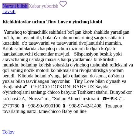
Narxni bilish
Xabar yuborish
Tavsifi
Kichkintoylar uchun Tiny Love o'yinchoq kitobi
Yumshoq to'qimachilik sahifalari bo'lgan kitob shaklida yaratilgan
bo'lib, uni aylantirib, bola o'z qahramonlarining sarguzashtlarini
kuzatishi, o'z tasavvurini va tasavvurini rivojlantirishi mumkin.
Kitob sahifalarida chaqaloq uchun qiziqarli bo'lgan ko'plab
harakatlanuvchi elementlar mavjud. Süspansiyon beshik yoki
aravachaning ustidagi maxsus halqa yordamida biriktirilishi
mumkin, bolaning ko'rish sohasida o'yinchoq tushunish refleksini va
qo'llarning nozik motorli ko'nikmalarini rivojlantirishga yordam
beradi. Kitobda bolani o'yinga jalb qiladigan do'stona, do'stona
yuzlar bilan tasvirlangan hayvonlar. Tiny Love bilan o'ynash va
rivojlanish💕 CHICCO DO'KONI BABY.UZ Saytda
o'yinchoqlarni tanlang: chicco baby.uz Toshkent shahri, Bunyodkor
ko'chasi 2A,"Novza" m., "Sulton Ahmet"restorani ☎️+998-71-
2779780 📱+998-90-9900100 📱+998-97-4241498 Товаров
tovarlarning narxi: t.me/chicco Baby on line
To'lov