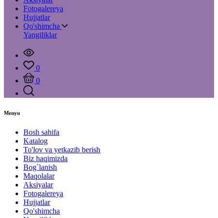
Fotogalereya
Hujjatlar
Qo'shimcha
Yangiliklar
0
0
Menyu
Bosh sahifa
Katalog
To'lov va yetkazib berish
Biz haqimizda
Bog`lanish
Maqolalar
Aksiyalar
Fotogalereya
Hujjatlar
Qo'shimcha