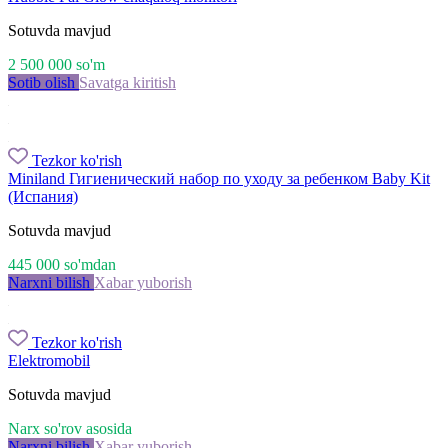
Sotuvda mavjud
2 500 000
so'm
Sotib olish
Savatga kiritish
Tezkor ko'rish
Miniland Гигиенический набор по уходу за ребенком Baby Kit
(Испания)
Sotuvda mavjud
445 000
so'm
dan
Narxni bilish
Xabar yuborish
Tezkor ko'rish
Elektromobil
Sotuvda mavjud
Narx so'rov asosida
Narxni bilish
Xabar yuborish