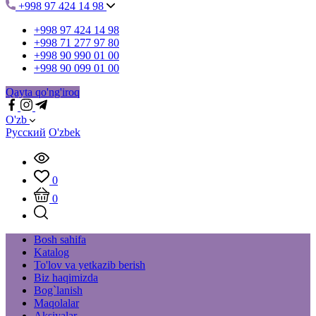
+998 97 424 14 98
+998 97 424 14 98
+998 71 277 97 80
+998 90 990 01 00
+998 90 099 01 00
Qayta qo'ng'iroq
O'zb
Русский
O'zbek
0
0
Bosh sahifa
Katalog
To'lov va yetkazib berish
Biz haqimizda
Bog`lanish
Maqolalar
Aksiyalar