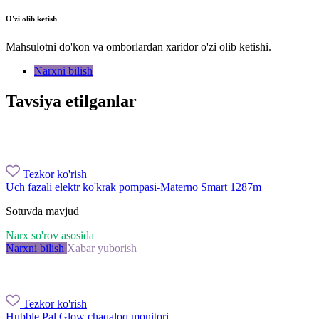
O'zi olib ketish
Mahsulotni do'kon va omborlardan xaridor o'zi olib ketishi.
Narxni bilish
Tavsiya etilganlar
Tezkor ko'rish
Uch fazali elektr ko'krak pompasi-Materno Smart 1287m
Sotuvda mavjud
Narx so'rov asosida
Narxni bilish
Xabar yuborish
Tezkor ko'rish
Hubble Pal Glow chaqaloq monitori