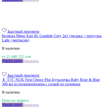
Быстрый просмотр
Коляска Mima Xari 4G Graphite Grey 2в1 (люлька + прогулка
Latte +матрасик)
В наличии
от
21 448 152
сум
Узнать цену
Написать
Быстрый просмотр
🍼 🇩🇪 NUK First Choice Plus Бутылочка Baby Rose & Blue
300 мл из полипропилена с соской из силикона
В наличии
Цена по запросу
Узнать цену
Написать