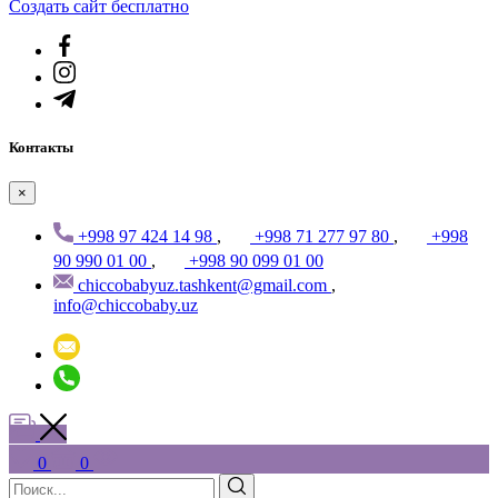
Создать cайт бесплатно
Контакты
×
+998 97 424 14 98
,
+998 71 277 97 80
,
+998
90 990 01 00
,
+998 90 099 01 00
chiccobabyuz.tashkent@gmail.com
,
info@chiccobaby.uz
0
0