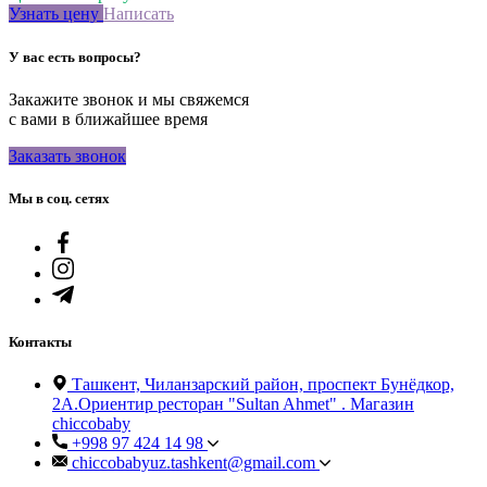
Узнать цену
Написать
У вас есть вопросы?
Закажите звонок и мы свяжемся
с вами в ближайшее время
Заказать звонок
Мы в соц. сетях
Контакты
Ташкент, Чиланзарский район, проспект Бунёдкор,
2А.Ориентир ресторан "Sultan Ahmet" . Магазин
chiccobaby
+998 97 424 14 98
chiccobabyuz.tashkent@gmail.com