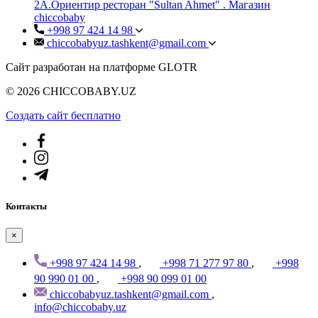
2А.Ориентир ресторан "Sultan Ahmet" . Магазин
chiccobaby
+998 97 424 14 98
chiccobabyuz.tashkent@gmail.com
Сайт разработан на платформе GLOTR
© 2026 CHICCOBABY.UZ
Создать cайт бесплатно
Контакты
×
+998 97 424 14 98
,
+998 71 277 97 80
,
+998
90 990 01 00
,
+998 90 099 01 00
chiccobabyuz.tashkent@gmail.com
,
info@chiccobaby.uz