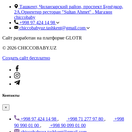
Ташкент, Чиланзарский район, проспект Бунёдкор,
2А.Ориентир ресторан "Sultan Ahmet" . Магазин
chiccobaby
+998 97 424 14 98
chiccobabyuz.tashkent@gmail.com
Сайт разработан на платформе GLOTR
© 2026 CHICCOBABY.UZ
Создать cайт бесплатно
Контакты
×
+998 97 424 14 98
,
+998 71 277 97 80
,
+998
90 990 01 00
,
+998 90 099 01 00
chiccobabyuz.tashkent@gmail.com
,