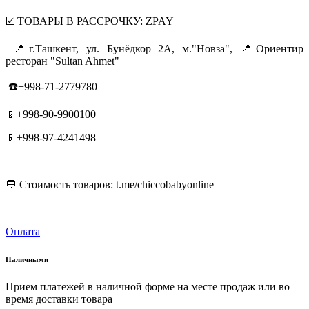
☑️ ТОВАРЫ В РАССРОЧКУ: ZPAY
📍г.Ташкент, ул. Бунёдкор 2А, м."Новза", 📍Ориентир
ресторан "Sultan Ahmet"
☎️+998-71-2779780
📱+998-90-9900100
📱+998-97-4241498
💬 Стоимость товаров: t.me/chiccobabyonline
Оплата
Наличными
Прием платежей в наличной форме на месте продаж или во
время доставки товара