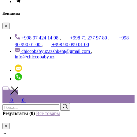
Контакты
×
+998 97 424 14 98
,
+998 71 277 97 80
,
+998
90 990 01 00
,
+998 90 099 01 00
chiccobabyuz.tashkent@gmail.com
,
info@chiccobaby.uz
0
0
Результаты (0)
Все товары
×
...