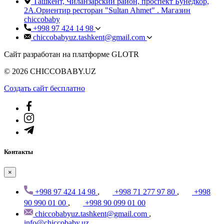
Ташкент, Чиланзарский район, проспект Бунёдкор,
2А.Ориентир ресторан "Sultan Ahmet" . Магазин
chiccobaby
+998 97 424 14 98
chiccobabyuz.tashkent@gmail.com
Сайт разработан на платформе GLOTR
© 2026 CHICCOBABY.UZ
Создать cайт бесплатно
Контакты
×
+998 97 424 14 98
,
+998 71 277 97 80
,
+998
90 990 01 00
,
+998 90 099 01 00
chiccobabyuz.tashkent@gmail.com
,
info@chiccobaby.uz