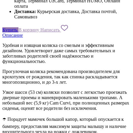
карта, Терминал UzCard, Терминал HUMO, Онлайн
оплата
Доставка:
Курьерская доставка, Доставка почтой,
Самовывоз
Купить
В корзину
Написать
Описание
Удобная и изящная коляска со смелым и эффективным
дизайном. Удовлетворит даже самых требовательных и
заботливых родителей своей надёжностью и
функциональностью.
Прогулочная коляска рекомендована производителем для
крохотулек от рождения, так как спинка раскладывается
многопозиционно, и до 3-х лет.
Узкое шасси (53 см) коляски позволит с легкостью проезжать
дверные проемы и маневрировать маленькими тропами. А
небольшой вес (5,9 кг) Cam Curvi, при полноценных размерах
сиденья, оценят все родители без исключения.
☂️ Порадует мамочек большой капор, который опускается к
бамперу, предоставляя максимум защиты малышу и наличие
внушительного чехла на ножки с дождевиком.