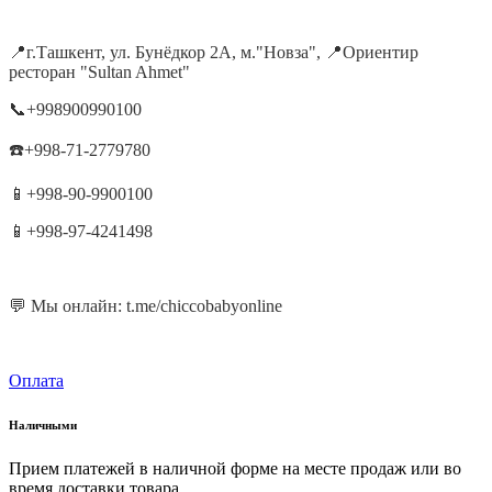
📍г.Ташкент, ул. Бунёдкор 2А, м."Новза", 📍Ориентир
ресторан "Sultan Ahmet"
📞+998900990100
☎️+998-71-2779780
📱+998-90-9900100
📱+998-97-4241498
💬 Мы онлайн: t.me/chiccobabyonline
Оплата
Наличными
Прием платежей в наличной форме на месте продаж или во
время доставки товара