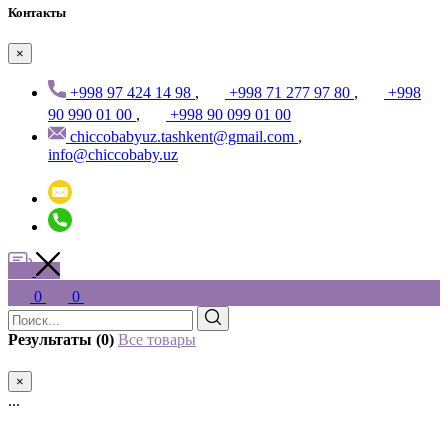
Контакты
×
+998 97 424 14 98
,
+998 71 277 97 80
,
+998
90 990 01 00
,
+998 90 099 01 00
chiccobabyuz.tashkent@gmail.com
,
info@chiccobaby.uz
0
0
Результаты (0)
Все товары
×
...