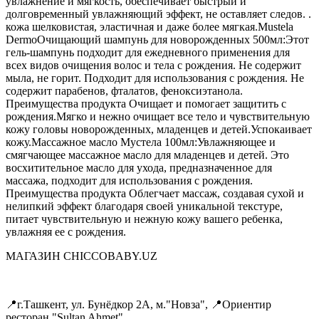
увлажнение и мягкость, обеспечивает быстрый и
долговременный увлажняющий эффект, не оставляет следов. .
кожа шелковистая, эластичная и даже более мягкая.Mustela
DermoОчищающий шампунь для новорожденных 500мл:Этот
гель-шампунь подходит для ежедневного применения для
всех видов очищения волос и тела с рождения. Не содержит
мыла, не горит. Подходит для использования с рождения. Не
содержит парабенов, фталатов, феноксиэтанола.
Преимущества продукта Очищает и помогает защитить с
рождения.Мягко и нежно очищает все тело и чувствительную
кожу головы новорожденных, младенцев и детей.Успокаивает
кожу.Массажное масло Мустела 100мл:Увлажняющее и
смягчающее массажное масло для младенцев и детей. Это
восхитительное масло для ухода, предназначенное для
массажа, подходит для использования с рождения.
Преимущества продукта Облегчает массаж, создавая сухой и
нелипкий эффект благодаря своей уникальной текстуре,
питает чувствительную и нежную кожу вашего ребенка,
увлажняя ее с рождения.
МАГАЗИН CHICCOBABY.UZ
📍г.Ташкент, ул. Бунёдкор 2А, м."Новза", 📍Ориентир
ресторан "Sultan Ahmet"