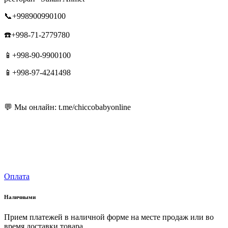
📞+998900990100
☎️+998-71-2779780
📱+998-90-9900100
📱+998-97-4241498
💬 Мы онлайн: t.me/chiccobabyonline
Оплата
Наличными
Прием платежей в наличной форме на месте продаж или во
время доставки товара