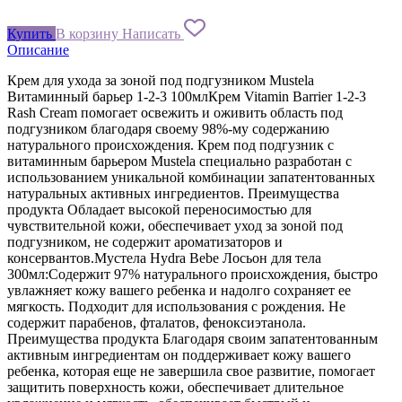
Купить
В корзину
Написать
Описание
Крем для ухода за зоной под подгузником Mustela
Витаминный барьер 1-2-3 100млКрем Vitamin Barrier 1-2-3
Rash Cream помогает освежить и оживить область под
подгузником благодаря своему 98%-му содержанию
натурального происхождения. Крем под подгузник с
витаминным барьером Mustela специально разработан с
использованием уникальной комбинации запатентованных
натуральных активных ингредиентов. Преимущества
продукта Обладает высокой переносимостью для
чувствительной кожи, обеспечивает уход за зоной под
подгузником, не содержит ароматизаторов и
консервантов.Мустела Hydra Bebe Лосьон для тела
300мл:Содержит 97% натурального происхождения, быстро
увлажняет кожу вашего ребенка и надолго сохраняет ее
мягкость. Подходит для использования с рождения. Не
содержит парабенов, фталатов, феноксиэтанола.
Преимущества продукта Благодаря своим запатентованным
активным ингредиентам он поддерживает кожу вашего
ребенка, которая еще не завершила свое развитие, помогает
защитить поверхность кожи, обеспечивает длительное