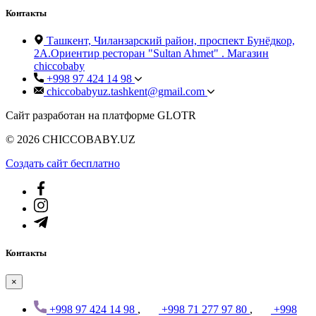
Контакты
Ташкент, Чиланзарский район, проспект Бунёдкор,
2А.Ориентир ресторан "Sultan Ahmet" . Магазин
chiccobaby
+998 97 424 14 98
chiccobabyuz.tashkent@gmail.com
Сайт разработан на платформе GLOTR
© 2026 CHICCOBABY.UZ
Создать cайт бесплатно
Контакты
×
+998 97 424 14 98
,
+998 71 277 97 80
,
+998