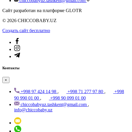
chiccobabyuz.tashkent@gmail.com
Сайт разработан на платформе GLOTR
© 2026 CHICCOBABY.UZ
Создать cайт бесплатно
Контакты
×
+998 97 424 14 98
,
+998 71 277 97 80
,
+998
90 990 01 00
,
+998 90 099 01 00
chiccobabyuz.tashkent@gmail.com
,
info@chiccobaby.uz