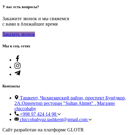
У вас есть вопросы?
Закажите звонок и мы свяжемся
с вами в ближайшее время
Заказать звонок
Мы в соц. сетях
Контакты
Ташкент, Чиланзарский район, проспект Бунёдкор,
2А.Ориентир ресторан "Sultan Ahmet" . Магазин
chiccobaby
+998 97 424 14 98
chiccobabyuz.tashkent@gmail.com
Сайт разработан на платформе GLOTR