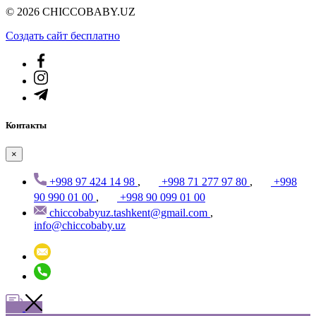
© 2026 CHICCOBABY.UZ
Создать cайт бесплатно
Контакты
×
+998 97 424 14 98
,
+998 71 277 97 80
,
+998
90 990 01 00
,
+998 90 099 01 00
chiccobabyuz.tashkent@gmail.com
,
info@chiccobaby.uz