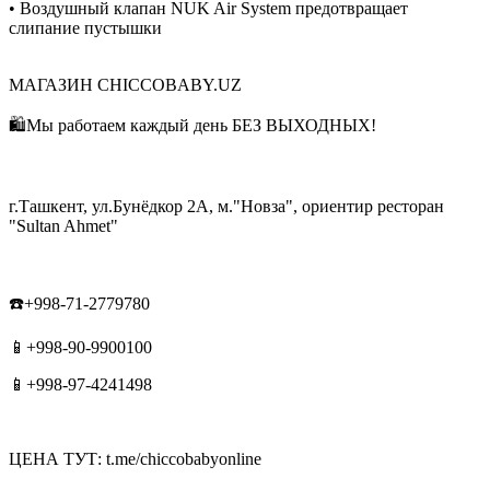
• Воздушный клапан NUK Air System предотвращает
слипание пустышки
МАГАЗИН CHICCOBABY.UZ
🛍Мы работаем каждый день БЕЗ ВЫХОДНЫХ!
г.Ташкент, ул.Бунёдкор 2А, м."Новза", ориентир ресторан
"Sultan Ahmet"
☎️+998-71-2779780
📱+998-90-9900100
📱+998-97-4241498
ЦЕНА ТУТ: t.me/chiccobabyonline