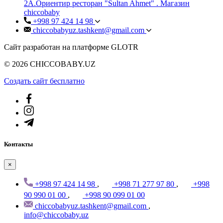
2А.Ориентир ресторан "Sultan Ahmet" . Магазин
chiccobaby
+998 97 424 14 98
chiccobabyuz.tashkent@gmail.com
Сайт разработан на платформе GLOTR
© 2026 CHICCOBABY.UZ
Создать cайт бесплатно
Контакты
×
+998 97 424 14 98
,
+998 71 277 97 80
,
+998
90 990 01 00
,
+998 90 099 01 00
chiccobabyuz.tashkent@gmail.com
,
info@chiccobaby.uz