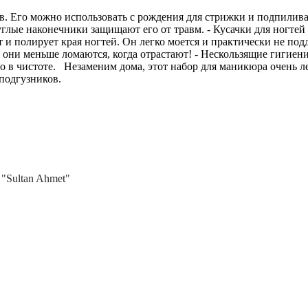
в. Его можно использовать с рождения для стрижки и подпили
глые наконечники защищают его от травм. - Кусачки для ногтей 
 и полирует края ногтей. Он легко моется и практически не под
: они меньше ломаются, когда отрастают! - Нескользящие гигие
о в чистоте. Незаменим дома, этот набор для маникюра очень ле
я подгузников.
 "Sultan Ahmet"