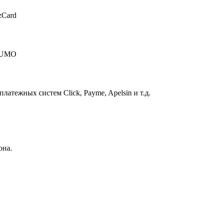
zCard
 HUMO
атежных систем Click, Payme, Apelsin и т.д.
она.