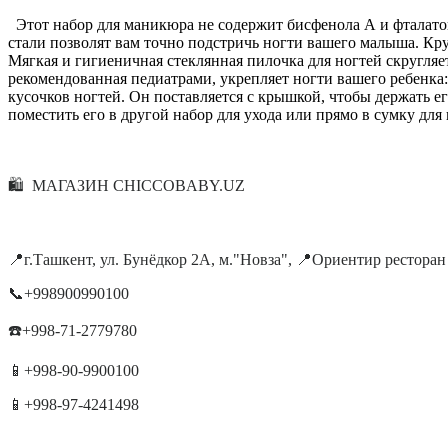
Этот набор для маникюра не содержит бисфенола А и фталато
стали позволят вам точно подстричь ногти вашего малыша. Кру
Мягкая и гигиеничная стеклянная пилочка для ногтей скругляет
рекомендованная педиатрами, укрепляет ногти вашего ребенка
кусочков ногтей. Он поставляется с крышкой, чтобы держать ег
поместить его в другой набор для ухода или прямо в сумку дл
🛍 МАГАЗИН CHICCOBABY.UZ
📍г.Ташкент, ул. Бунёдкор 2А, м."Новза", 📍Ориентир ресторан
📞+998900990100
☎️+998-71-2779780
📱+998-90-9900100
📱+998-97-4241498