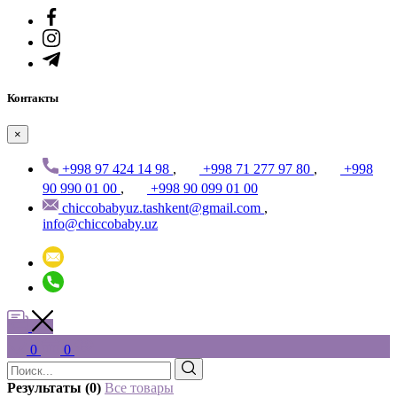
Контакты
×
+998 97 424 14 98
,
+998 71 277 97 80
,
+998
90 990 01 00
,
+998 90 099 01 00
chiccobabyuz.tashkent@gmail.com
,
info@chiccobaby.uz
0
0
Результаты (0)
Все товары