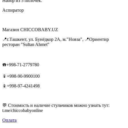
Набор из 5 пилочек.
Аспиратор
Магазин CHICCOBABY.UZ
📍г.Ташкент, ул. Бунёдкор 2А, м."Новза", 📍Ориентир
ресторан "Sultan Ahmet"
☎️+998-71-2779780
📱+998-90-9900100
📱+998-97-4241498
💬 Стоимость и наличие стульчиков можно узнать тут:
t.me/chiccobabyonline
Оплата