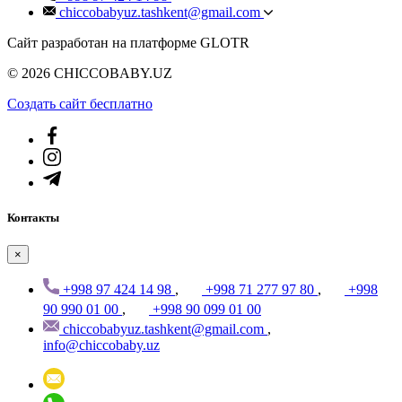
chiccobabyuz.tashkent@gmail.com
Сайт разработан на платформе GLOTR
© 2026 CHICCOBABY.UZ
Создать cайт бесплатно
Контакты
×
+998 97 424 14 98
,
+998 71 277 97 80
,
+998
90 990 01 00
,
+998 90 099 01 00
chiccobabyuz.tashkent@gmail.com
,
info@chiccobaby.uz