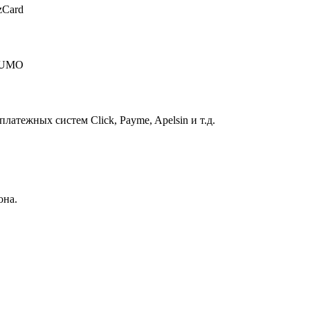
zCard
 HUMO
атежных систем Click, Payme, Apelsin и т.д.
она.