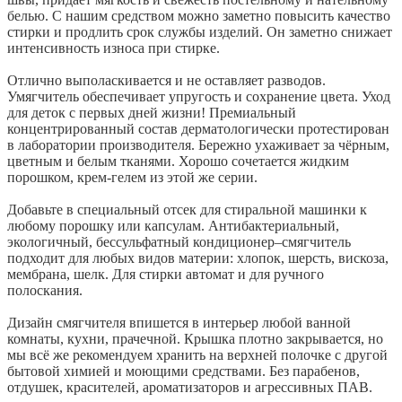
белью. С нашим средством можно заметно повысить качество
стирки и продлить срок службы изделий. Он заметно снижает
интенсивность износа при стирке.
Отлично выполаскивается и не оставляет разводов.
Умягчитель обеспечивает упругость и сохранение цвета. Уход
для деток с первых дней жизни! Премиальный
концентрированный состав дерматологически протестирован
в лаборатории производителя. Бережно ухаживает за чёрным,
цветным и белым тканями. Хорошо сочетается жидким
порошком, крем-гелем из этой же серии.
Добавьте в специальный отсек для стиральной машинки к
любому порошку или капсулам. Антибактериальный,
экологичный, бессульфатный кондиционер–смягчитель
подходит для любых видов материи: хлопок, шерсть, вискоза,
мембрана, шелк. Для стирки автомат и для ручного
полоскания.
Дизайн смягчителя впишется в интерьер любой ванной
комнаты, кухни, прачечной. Крышка плотно закрывается, но
мы всё же рекомендуем хранить на верхней полочке с другой
бытовой химией и моющими средствами. Без парабенов,
отдушек, красителей, ароматизаторов и агрессивных ПАВ.