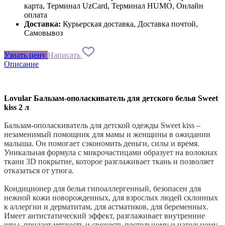
карта, Терминал UzCard, Терминал HUMO, Онлайн
оплата
Доставка:
Курьерская доставка, Доставка почтой,
Самовывоз
Узнать цену
Написать
Описание
Lovular Бальзам-ополаскиватель для детского белья Sweet
kiss 2 л
Бальзам-ополаскиватель для детской одежды Sweet kiss –
незаменимый помощник для мамы и женщины в ожидании
малыша. Он помогает сэкономить деньги, силы и время.
Уникальная формула с микрочастицами образует на волокнах
ткани 3D покрытие, которое разглаживает ткань и позволяет
отказаться от утюга.
Кондиционер для белья гипоаллергенный, безопасен для
нежной кожи новорожденных, для взрослых людей склонных
к аллергии и дерматитам, для астматиков, для беременных.
Имеет антистатический эффект, разглаживает внутренние
швы, придает мягкость и свежесть постельному и нательному