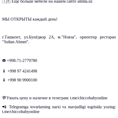
🇹🇷 Еще больше мебели на нашем сайте almila.uz
МЫ ОТКРЫТЫ каждый день!
г.Ташкент, ул.Бунёдкор 2А, м."Новза", ориентир ресторан
"Sultan Ahmet".
☎️ +998-71-2779780
📱 +998 97 4241498
📱 +998 90 9900100
💬Узнать цену и наличие в телеграм: t.me/chiccobabyonline
📲 Telegramga tovarlarning narxi va mavjudligi togrisida yozing:
t.me/chiccobabyonline