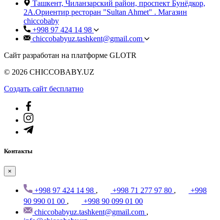
Ташкент, Чиланзарский район, проспект Бунёдкор,
2А.Ориентир ресторан "Sultan Ahmet" . Магазин
chiccobaby
+998 97 424 14 98
chiccobabyuz.tashkent@gmail.com
Сайт разработан на платформе GLOTR
© 2026 CHICCOBABY.UZ
Создать cайт бесплатно
Контакты
×
+998 97 424 14 98
,
+998 71 277 97 80
,
+998
90 990 01 00
,
+998 90 099 01 00
chiccobabyuz.tashkent@gmail.com
,