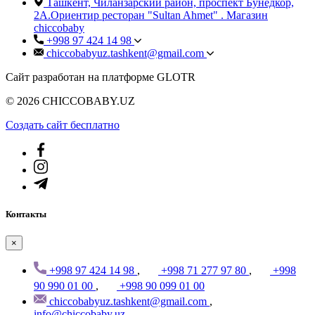
Ташкент, Чиланзарский район, проспект Бунёдкор,
2А.Ориентир ресторан "Sultan Ahmet" . Магазин
chiccobaby
+998 97 424 14 98
chiccobabyuz.tashkent@gmail.com
Сайт разработан на платформе GLOTR
© 2026 CHICCOBABY.UZ
Создать cайт бесплатно
Контакты
×
+998 97 424 14 98
,
+998 71 277 97 80
,
+998
90 990 01 00
,
+998 90 099 01 00
chiccobabyuz.tashkent@gmail.com
,
info@chiccobaby.uz