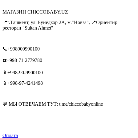
МАГАЗИН CHICCOBABY.UZ
📍г.Ташкент, ул. Бунёдкор 2А, м."Новза", 📍Ориентир
ресторан "Sultan Ahmet"
📞+998900990100
☎️+998-71-2779780
📱+998-90-9900100
📱+998-97-4241498
💬 МЫ ОТВЕЧАЕМ ТУТ: t.me/chiccobabyonline
Оплата