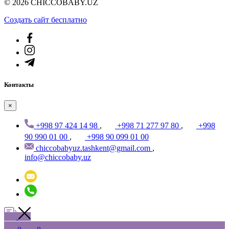
© 2026 CHICCOBABY.UZ
Создать cайт бесплатно
Контакты
×
+998 97 424 14 98
,
+998 71 277 97 80
,
+998
90 990 01 00
,
+998 90 099 01 00
chiccobabyuz.tashkent@gmail.com
,
info@chiccobaby.uz