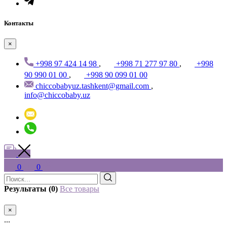
Контакты
×
+998 97 424 14 98
,
+998 71 277 97 80
,
+998
90 990 01 00
,
+998 90 099 01 00
chiccobabyuz.tashkent@gmail.com
,
info@chiccobaby.uz
0
0
Результаты (0)
Все товары
×
...