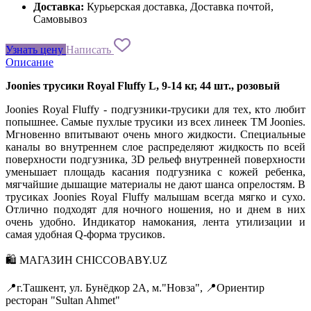
Доставка:
Курьерская доставка, Доставка почтой,
Самовывоз
Узнать цену
Написать
Описание
Joonies трусики Royal Fluffy L, 9-14 кг, 44 шт., розовый
Joonies Royal Fluffy - подгузники-трусики для тех, кто любит
попышнее. Самые пухлые трусики из всех линеек TM Joonies.
Мгновенно впитывают очень много жидкости. Специальные
каналы во внутреннем слое распределяют жидкость по всей
поверхности подгузника, 3D рельеф внутренней поверхности
уменьшает площадь касания подгузника с кожей ребенка,
мягчайшие дышащие материалы не дают шанса опрелостям. В
трусиках Joonies Royal Fluffy малышам всегда мягко и сухо.
Отлично подходят для ночного ношения, но и днем в них
очень удобно. Индикатор намокания, лента утилизации и
самая удобная Q-форма трусиков.
🛍 МАГАЗИН CHICCOBABY.UZ
📍г.Ташкент, ул. Бунёдкор 2А, м."Новза", 📍Ориентир
ресторан "Sultan Ahmet"