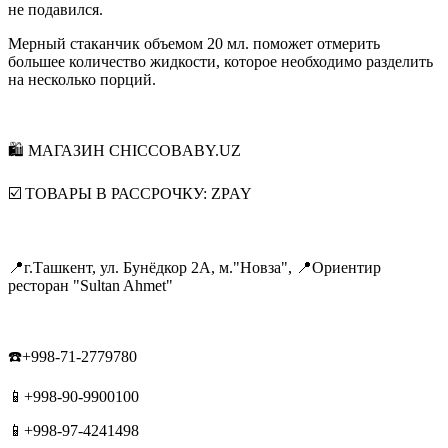
не подавился.
Мерный стаканчик объемом 20 мл. поможет отмерить
большее количество жидкости, которое необходимо разделить
на несколько порций.
🛍 МАГАЗИН CHICCOBABY.UZ
☑️ ТОВАРЫ В РАССРОЧКУ: ZPAY
📍г.Ташкент, ул. Бунёдкор 2А, м."Новза", 📍Ориентир
ресторан "Sultan Ahmet"
☎️+998-71-2779780
📱+998-90-9900100
📱+998-97-4241498