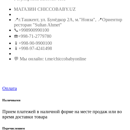
МАГАЗИН CHICCOBABY.UZ
📍г.Ташкент, ул. Бунёдкор 2А, м."Новза", 📍Ориентир
ресторан "Sultan Ahmet"
📞+998900990100
☎️+998-71-2779780
📱+998-90-9900100
📱+998-97-4241498
💬 Мы онлайн: t.me/chiccobabyonline
Оплата
Наличными
Прием платежей в наличной форме на месте продаж или во
время доставки товара
Перечислением