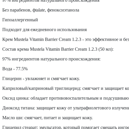
97% ингредиентов натурального происхождения
Без парабенов, фtalate, феноксиэтанола
Гипоаллергенный
Подходит для ежедневного использования
Крем Mustela Vitamin Barrier Cream 1.2.3 - это эффективное и б
Состав крема Mustela Vitamin Barrier Cream 1.2.3 (50 мл):
97% ингредиентов натурального происхождения:
Вода - 77.5%
Глицерин - увлажняет и смягчает кожу.
Каприловый/каприновый триглицерид: смягчает и защищает ко
Оксид цинка: обладает противовоспалительным и подсушиваю
Диоксид титана: защищает кожу от ультрафиолетового излучен
Масло ши: смягчает, питает и защищает кожу.
Глицерил стеарат: эмульгатор, который помогает смешать ингр