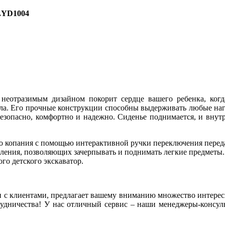
.YD1004
неотразимым дизайном покорит сердце вашего ребенка, когда
ала. Его прочные конструкции способны выдерживать любые наг
 безопасно, комфортно и надежно. Сиденье поднимается, и вну
о копания с помощью интерактивной ручки переключения перед
вления, позволяющих зачерпывать и поднимать легкие предметы.
го детского экскаватор
.
и с клиентами, предлагает вашему вниманию множество интерес
рудничества! У нас отличный сервис – наши менеджеры-консу