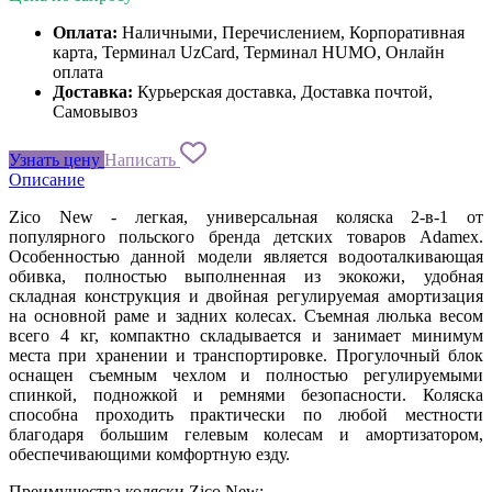
Оплата:
Наличными, Перечислением, Корпоративная
карта, Терминал UzCard, Терминал HUMO, Онлайн
оплата
Доставка:
Курьерская доставка, Доставка почтой,
Самовывоз
Узнать цену
Написать
Описание
Zico New - легкая, универсальная коляска 2-в-1 от
популярного польского бренда детских товаров Adamex.
Особенностью данной модели является водооталкивающая
обивка, полностью выполненная из экокожи, удобная
складная конструкция и двойная регулируемая амортизация
на основной раме и задних колесах. Съемная люлька весом
всего 4 кг, компактно складывается и занимает минимум
места при хранении и транспортировке. Прогулочный блок
оснащен съемным чехлом и полностью регулируемыми
спинкой, подножкой и ремнями безопасности. Коляска
способна проходить практически по любой местности
благодаря большим гелевым колесам и амортизатором,
обеспечивающими комфортную езду.
Преимущества коляски Zico New: