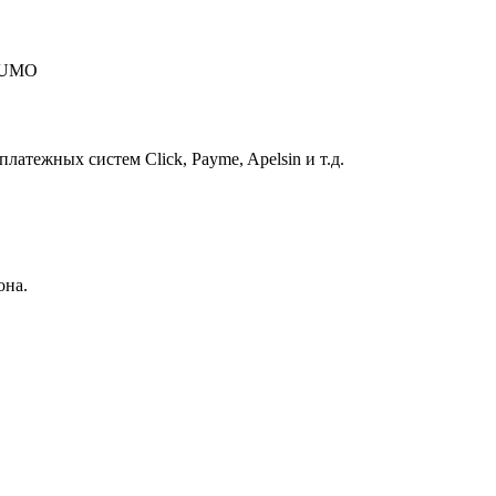
 HUMO
атежных систем Click, Payme, Apelsin и т.д.
она.