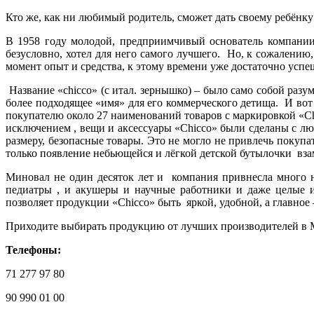
Кто же, как ни любимый родитель, сможет дать своему ребёнку 
В 1958 году молодой, предприимчивый основатель компании 
безусловно, хотел для него самого лучшего. Но, к сожалению
момент опыт и средства, к этому времени уже достаточно усп
Название «chicco» (с итал. зернышко) – было само собой раз
более подходящее «имя» для его коммерческого детища. И вот
покупателю около 27 наименований товаров с маркировкой «Chi
исключением , вещи и аксессуары «Chicco» были сделаны с лю
размеру, безопасные товары. Это не могло не привлечь покуп
только появление небьющейся и лёгкой детской бутылочки вза
Миновал не один десяток лет и компания привнесла много н
педиатры , и акушеры и научные работники и даже целые ис
позволяет продукции «Chicco» быть яркой, удобной, а главное
Приходите выбирать продукцию от лучших производителей в Маг
Телефоны:
71 277 97 80
90 990 01 00