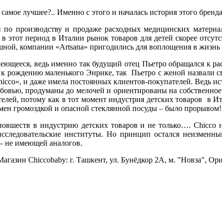
самое лучшее?.. Именно с этого и началась история этого бренда
по производству и продаже расходных медицинских материало
, в этот период в Италии рынок товаров для детей скорее отсут
ешной, компании «Artsana» пригодились для воплощения в жизнь
умеющееся, ведь именно так будущий отец Пьетро обращался к р
 к рождению маленького Энрике, так Пьетро с женой назвали с
cco», и даже имела постоянных клиентов-покупателей. Ведь исти
бовью, продуманы до мелочей и ориентированы на собственное д
ателей, потому как в тот момент индустрия детских товаров в И
мен громоздкой и опасной стеклянной посуды – было прорывом!
овшеств в индустрию детских товаров и не только…. Chicco н
следовательские институты. Но принцип остался неизменным!
 – не имеющей аналогов.
азин Chiccobaby: г. Ташкент, ул. Бунёдкор 2А, м. "Новза", Ори