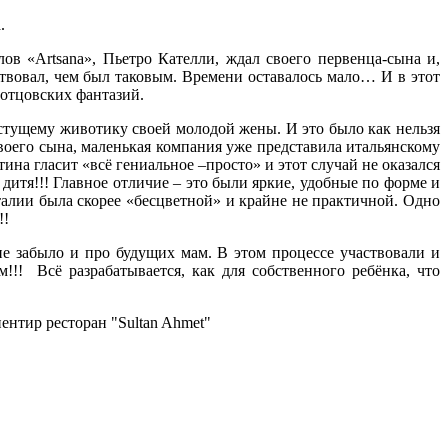
.
в «Artsana», Пьетро Кателли, ждал своего первенца-сына и,
ствовал, чем был таковым. Времени оставалось мало… И в этот
 отцовских фантазий.
астущему животику своей молодой жены. И это было как нельзя
воего сына, маленькая компания уже представила итальянскому
на гласит «всё гениальное –просто» и этот случай не оказался
итя!!! Главное отличие – это были яркие, удобные по форме и
талии была скорее «бесцветной» и крайне не практичной. Одно
!!
е забыло и про будущих мам. В этом процессе участвовали и
!! Всё разрабатывается, как для собственного ребёнка, что
ентир ресторан "Sultan Ahmet"