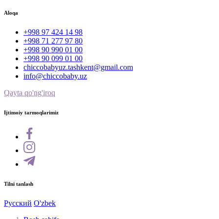
Aloqa
+998 97 424 14 98
+998 71 277 97 80
+998 90 990 01 00
+998 90 099 01 00
chiccobabyuz.tashkent@gmail.com
info@chiccobaby.uz
Qayta qo'ng'iroq
Ijtimoiy tarmoqlarimiz
Tilni tanlash
Русский
O'zbek