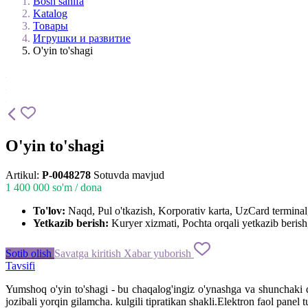
Bosh sahifa
Katalog
Товары
Игрушки и развитие
O'yin to'shagi
O'yin to'shagi
Artikul:
P-0048278
Sotuvda mavjud
1 400 000
so'm / dona
To'lov:
Naqd, Pul o'tkazish, Korporativ karta, UzCard termin
Yetkazib berish:
Kuryer xizmati, Pochta orqali yetkazib berish,
Sotib olish
Savatga kiritish
Xabar yuborish
Tavsifi
Yumshoq o'yin to'shagi - bu chaqalog'ingiz o'ynashga va shunchaki dam
jozibali yorqin gilamcha. kulgili tipratikan shakli.Elektron faol panel