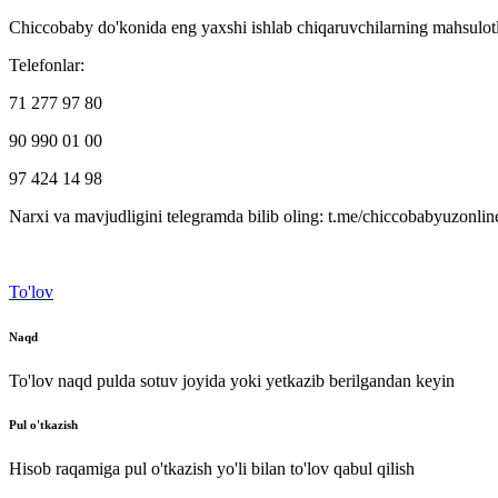
Chiccobaby do'konida eng yaxshi ishlab chiqaruvchilarning mahsulotl
Telefonlar:
71 277 97 80
90 990 01 00
97 424 14 98
Narxi va mavjudligini telegramda bilib oling: t.me/chiccobabyuzonlin
To'lov
Naqd
To'lov naqd pulda sotuv joyida yoki yetkazib berilgandan keyin
Pul o'tkazish
Hisob raqamiga pul o'tkazish yo'li bilan to'lov qabul qilish