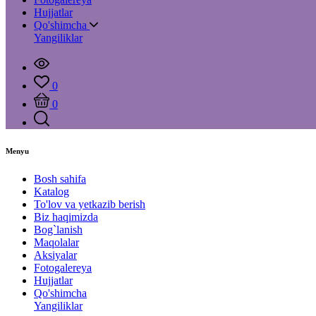
Hujjatlar
Qo'shimcha
Yangiliklar
0
0
Menyu
Bosh sahifa
Katalog
To'lov va yetkazib berish
Biz haqimizda
Bog`lanish
Maqolalar
Aksiyalar
Fotogalereya
Hujjatlar
Qo'shimcha
Yangiliklar