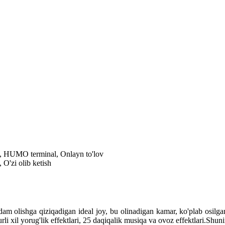
al, HUMO terminal, Onlayn to'lov
 O'zi olib ketish
 olishga qiziqadigan ideal joy, bu olinadigan kamar, ko'plab osilgan o
 turli xil yorug'lik effektlari, 25 daqiqalik musiqa va ovoz effektlari.S