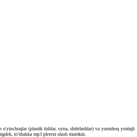
'yinchoqlar (plastik tishlar, oyna, shitirlashlar) va yumshoq yostiqli
huningdek, to'shakka mp3 pleerni ulash mumkin.