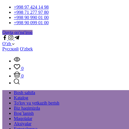
+998 97 424 14 98
+998 71 277 97 80
+998 90 990 01 00
+998 90 099 01 00
Qayta qo'ng'iroq
O'zb
Русский
O'zbek
0
0
Bosh sahifa
Katalog
To'lov va yetkazib berish
Biz haqimizda
Bog`lanish
Maqolalar
Aksiyalar
Fotogalereya