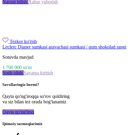
Narxni bilish
Xabar yuborish
Tezkor ko'rish
Leclerc Diaper sumkasi aravachasi sumkasi / qum shokolad rangi
Sotuvda mavjud
1 700 000
so'm
Sotib olish
Savatga kiritish
Savollaringiz bormi?
Qayta qo'ng'iroqqa so'rov qoldiring
va siz bilan tez orada bog'lanamiz
Qayta qo'ng'iroq
Ijtimoiy tarmoqlarimiz