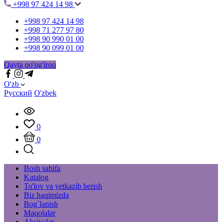
+998 97 424 14 98
+998 97 424 14 98
+998 71 277 97 80
+998 90 990 01 00
+998 90 099 01 00
Qayta qo'ng'iroq
O'zb
Русский
O'zbek
0
0
Bosh sahifa
Katalog
To'lov va yetkazib berish
Biz haqimizda
Bog`lanish
Maqolalar
Aksiyalar