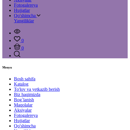
Fotogalereya
Hujjatlar
Qo'shimcha
Yangiliklar
0
0
Menyu
Bosh sahifa
Katalog
To'lov va yetkazib berish
Biz haqimizda
Bog`lanish
Maqolalar
Aksiyalar
Fotogalereya
Hujjatlar
Qo'shimcha