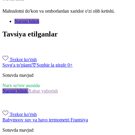
Mahsulotni do'kon va omborlardan xaridor o'zi olib ketishi.
Narxni bilish
Tavsiya etilganlar
Tezkor ko'rish
Sovg'a to'plami🦒Sophie la girafe 0+
Sotuvda mavjud
Narx so'rov asosida
Narxni bilish
Xabar yuborish
Tezkor ko'rish
Babymoov suv va havo termometri Frantsiya
Sotuvda mavjud