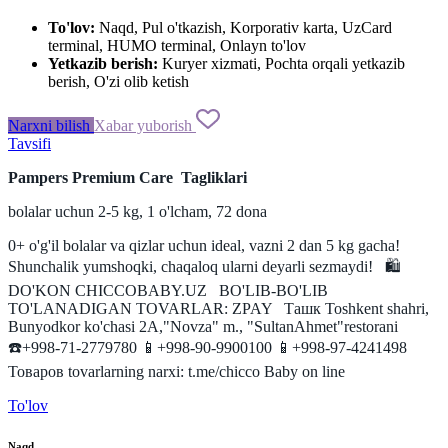
To'lov:
Naqd, Pul o'tkazish, Korporativ karta, UzCard
terminal, HUMO terminal, Onlayn to'lov
Yetkazib berish:
Kuryer xizmati, Pochta orqali yetkazib
berish, O'zi olib ketish
Narxni bilish
Xabar yuborish
Tavsifi
Pampers Premium Care Tagliklari
bolalar
uchun
2-5
kg
,
1
o'lcham
,
72
dona
0
+
o'g'il
bolalar
va
qizlar
uchun
ideal
,
vazni
2
dan
5
kg
gacha
!
Shunchalik
yumshoqki
,
chaqaloq
ularni
deyarli
sezmaydi
!
🛍
DO'KON CHICCOBABY.UZ
️
BO'LIB-BO'LIB
TO'LANADIGAN
TOVARLAR
:
ZPAY
Ташк
Toshkent
shahri
,
Bunyodkor
ko'chasi
2A
,
"
Novza
"
m.,
"
SultanAhmet
"
restorani
☎️+998-71-2779780
📱+998-90-9900100
📱+998-97-4241498
Товаров
tovarlarning
narxi
:
t
.
me
/
chicco
Baby
on
line
To'lov
Naqd