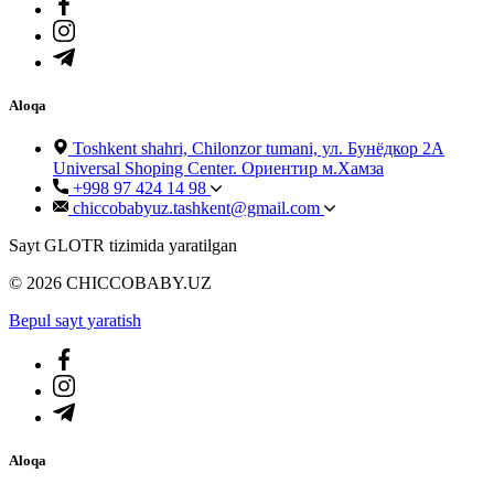
Aloqa
Toshkent shahri, Chilonzor tumani, ул. Бунёдкор 2А
Universal Shoping Center. Ориентир м.Хамза
+998 97 424 14 98
chiccobabyuz.tashkent@gmail.com
Sayt GLOTR tizimida yaratilgan
© 2026 CHICCOBABY.UZ
Bepul sayt yaratish
Aloqa