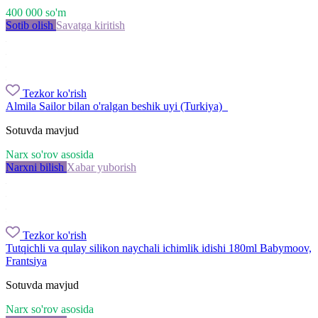
400 000
so'm
Sotib olish
Savatga kiritish
Tezkor ko'rish
Almila Sailor bilan o'ralgan beshik uyi (Turkiya)
Sotuvda mavjud
Narx so'rov asosida
Narxni bilish
Xabar yuborish
Tezkor ko'rish
Tutqichli va qulay silikon naychali ichimlik idishi 180ml Babymoov,
Frantsiya
Sotuvda mavjud
Narx so'rov asosida