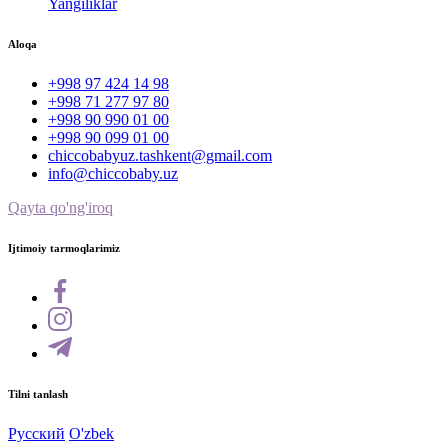
Yangiliklar
Aloqa
+998 97 424 14 98
+998 71 277 97 80
+998 90 990 01 00
+998 90 099 01 00
chiccobabyuz.tashkent@gmail.com
info@chiccobaby.uz
Qayta qo'ng'iroq
Ijtimoiy tarmoqlarimiz
Tilni tanlash
Русский
O'zbek