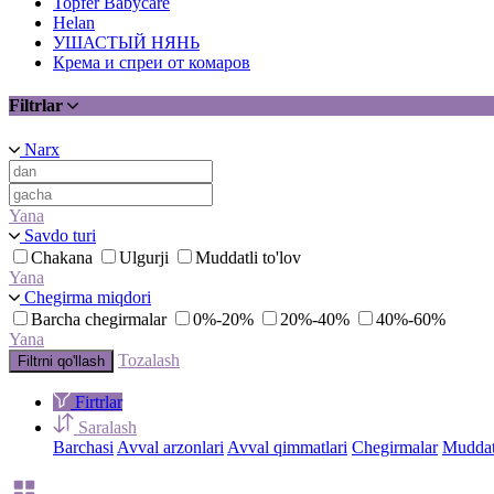
Topfer Babycare
Helan
УШАСТЫЙ НЯНЬ
Крема и спреи от комаров
Filtrlar
Narx
Yana
Savdo turi
Chakana
Ulgurji
Muddatli to'lov
Yana
Chegirma miqdori
Barcha chegirmalar
0%-20%
20%-40%
40%-60%
Yana
Tozalash
Filtrni qo'llash
Firtrlar
Saralash
Barchasi
Avval arzonlari
Avval qimmatlari
Chegirmalar
Muddatl