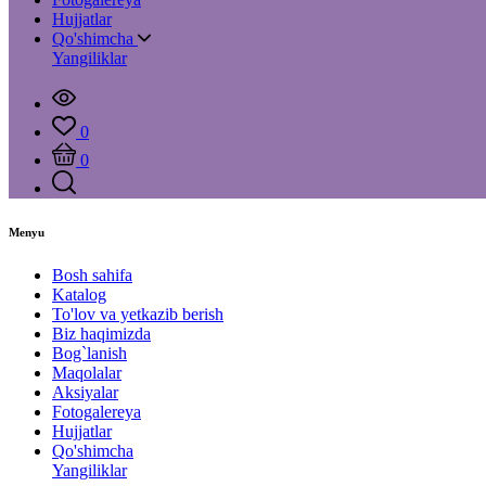
Hujjatlar
Qo'shimcha
Yangiliklar
0
0
Menyu
Bosh sahifa
Katalog
To'lov va yetkazib berish
Biz haqimizda
Bog`lanish
Maqolalar
Aksiyalar
Fotogalereya
Hujjatlar
Qo'shimcha
Yangiliklar