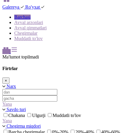
Galereya
Ro'yxat
Barchasi
Avval arzonlari
Avval qimmatlari
Chegirmalar
Muddatli to'lov
Ma'lumot topilmadi
Firtrlar
×
Narx
Yana
Savdo turi
Chakana
Ulgurji
Muddatli to'lov
Yana
Chegirma miqdori
Barcha chegirmalar
0%-20%
20%-40%
40%-60%