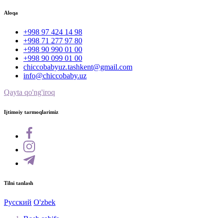
Aloqa
+998 97 424 14 98
+998 71 277 97 80
+998 90 990 01 00
+998 90 099 01 00
chiccobabyuz.tashkent@gmail.com
info@chiccobaby.uz
Qayta qo'ng'iroq
Ijtimoiy tarmoqlarimiz
Tilni tanlash
Русский
O'zbek