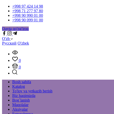
+998 97 424 14 98
+998 71 277 97 80
+998 90 990 01 00
+998 90 099 01 00
Qayta qo'ng'iroq
O'zb
Русский
O'zbek
0
0
Bosh sahifa
Katalog
To'lov va yetkazib berish
Biz haqimizda
Bog`lanish
Maqolalar
Aksiyalar
Fotogalereya