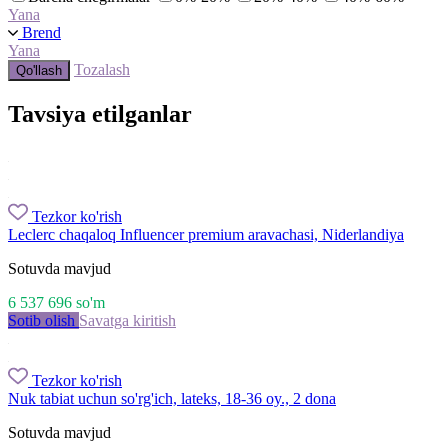
Yana
Brend
Yana
Tozalash
Qo'llash
Tavsiya etilganlar
Tezkor ko'rish
Leclerc chaqaloq Influencer premium aravachasi, Niderlandiya
Sotuvda mavjud
6 537 696
so'm
Sotib olish
Savatga kiritish
Tezkor ko'rish
Nuk tabiat uchun so'rg'ich, lateks, 18-36 oy., 2 dona
Sotuvda mavjud