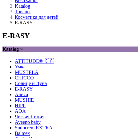
Bosh sahifa
Katalog
Товары
Косметика для детей
E-RASY
E-RASY
Katalog
ATTITUDE® 🇨🇦
Умка
MUSTELA
CHICCO
Солнце и Луна
E-RASY
Алиса
MUSHIE
HIPP
AQA
Чистая Линия
Aveeno baby
Sudocrem EXTRA
Balmex