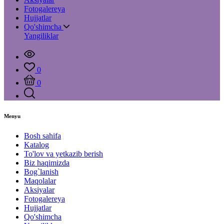
Fotogalereya
Hujjatlar
Qo'shimcha
Yangiliklar
0
0
Menyu
Bosh sahifa
Katalog
To'lov va yetkazib berish
Biz haqimizda
Bog`lanish
Maqolalar
Aksiyalar
Fotogalereya
Hujjatlar
Qo'shimcha