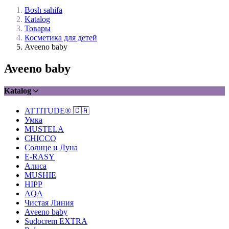
Bosh sahifa
Katalog
Товары
Косметика для детей
Aveeno baby
Aveeno baby
Katalog
ATTITUDE® 🇨🇦
Умка
MUSTELA
CHICCO
Солнце и Луна
E-RASY
Алиса
MUSHIE
HIPP
AQA
Чистая Линия
Aveeno baby
Sudocrem EXTRA