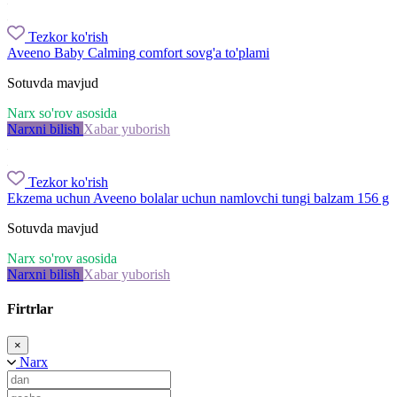
Tezkor ko'rish
Aveeno Baby Calming comfort sovg'a to'plami
Sotuvda mavjud
Narx so'rov asosida
Narxni bilish
Xabar yuborish
Tezkor ko'rish
Ekzema uchun Aveeno bolalar uchun namlovchi tungi balzam 156 g
Sotuvda mavjud
Narx so'rov asosida
Narxni bilish
Xabar yuborish
Firtrlar
×
Narx