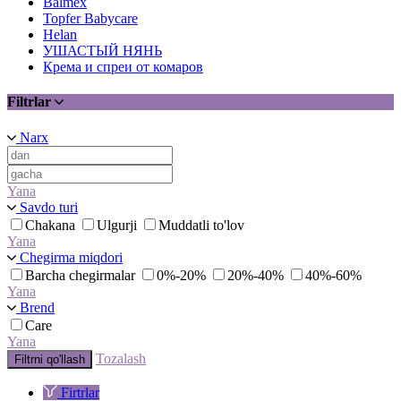
Balmex
Topfer Babycare
Helan
УШАСТЫЙ НЯНЬ
Крема и спреи от комаров
Filtrlar
Narx
Yana
Savdo turi
Chakana
Ulgurji
Muddatli to'lov
Yana
Chegirma miqdori
Barcha chegirmalar
0%-20%
20%-40%
40%-60%
Yana
Brend
Care
Yana
Tozalash
Filtrni qo'llash
Firtrlar