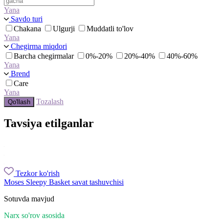
Yana
Savdo turi
Chakana
Ulgurji
Muddatli to'lov
Yana
Chegirma miqdori
Barcha chegirmalar
0%-20%
20%-40%
40%-60%
Yana
Brend
Care
Yana
Tozalash
Qo'llash
Tavsiya etilganlar
Tezkor ko'rish
Moses Sleepy Basket savat tashuvchisi
Sotuvda mavjud
Narx so'rov asosida