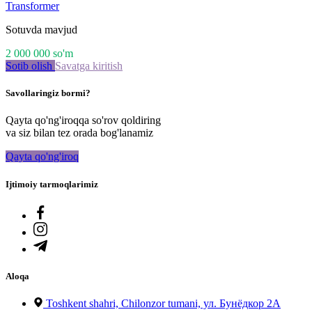
Transformer
Sotuvda mavjud
2 000 000
so'm
Sotib olish
Savatga kiritish
Savollaringiz bormi?
Qayta qo'ng'iroqqa so'rov qoldiring
va siz bilan tez orada bog'lanamiz
Qayta qo'ng'iroq
Ijtimoiy tarmoqlarimiz
Aloqa
Toshkent shahri, Chilonzor tumani, ул. Бунёдкор 2А