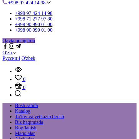
+998 97 424 14 98
+998 97 424 14 98
+998 71 277 97 80
+998 90 990 01 00
+998 90 099 01 00
Qayta qo'ng'iroq
O'zb
Русский
O'zbek
0
0
Bosh sahifa
Katalog
To'lov va yetkazib berish
Biz haqimizda
Bog`lanish
Maqolalar
Aksiyalar