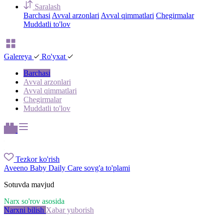
Saralash
Barchasi
Avval arzonlari
Avval qimmatlari
Chegirmalar
Muddatli to'lov
Galereya
Ro'yxat
Barchasi
Avval arzonlari
Avval qimmatlari
Chegirmalar
Muddatli to'lov
Tezkor ko'rish
Aveeno Baby Daily Care sovg'a to'plami
Sotuvda mavjud
Narx so'rov asosida
Narxni bilish
Xabar yuborish