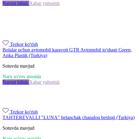
Narxni bilish
Xabar yuborish
Tezkor ko'rish
Bolalar uchun avtomobil karavoti GTR Avtomobil to'shagi Green,
Anka Plastik (Turkiya)
Sotuvda mavjud
Narx so'rov asosida
Narxni bilish
Xabar yuborish
Tezkor ko'rish
TAHTEREVALLI "LUNA" belanchak chaqaloq beshigi (Turkiya)
Sotuvda mavjud
Narx so'rov asosida