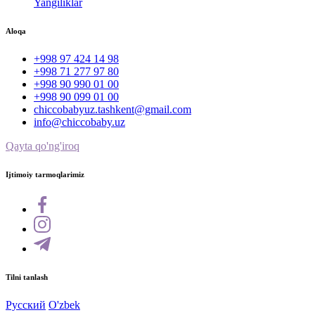
Yangiliklar
Aloqa
+998 97 424 14 98
+998 71 277 97 80
+998 90 990 01 00
+998 90 099 01 00
chiccobabyuz.tashkent@gmail.com
info@chiccobaby.uz
Qayta qo'ng'iroq
Ijtimoiy tarmoqlarimiz
Tilni tanlash
Русский
O'zbek