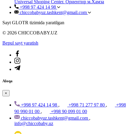
Universal Shoping Center. Ориентир м.Хамза
+998 97 424 14 98
chiccobabyuz.tashkent@gmail.com
Sayt GLOTR tizimida yaratilgan
© 2026 CHICCOBABY.UZ
Bepul sayt yaratish
Aloqa
×
+998 97 424 14 98
,
+998 71 277 97 80
,
+998
90 990 01 00
,
+998 90 099 01 00
chiccobabyuz.tashkent@gmail.com
,
info@chiccobaby.uz