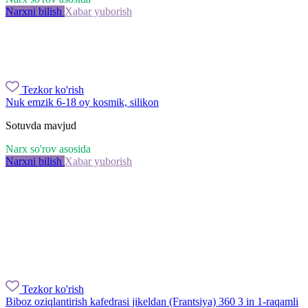
Narxni bilish
Xabar yuborish
Tezkor ko'rish
Nuk emzik 6-18 oy kosmik, silikon
Sotuvda mavjud
Narx so'rov asosida
Narxni bilish
Xabar yuborish
Tezkor ko'rish
Biboz oziqlantirish kafedrasi jikeldan (Frantsiya) 360 3 in 1-raqamli